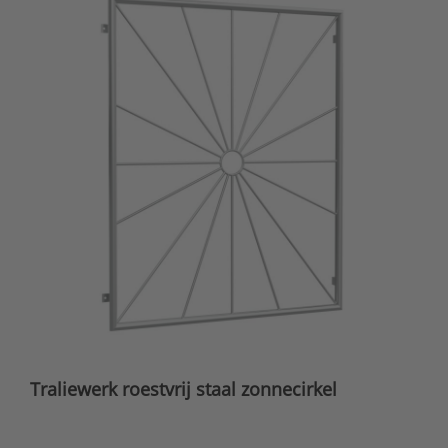
Traliewerk roestvrij staal zonnecirkel