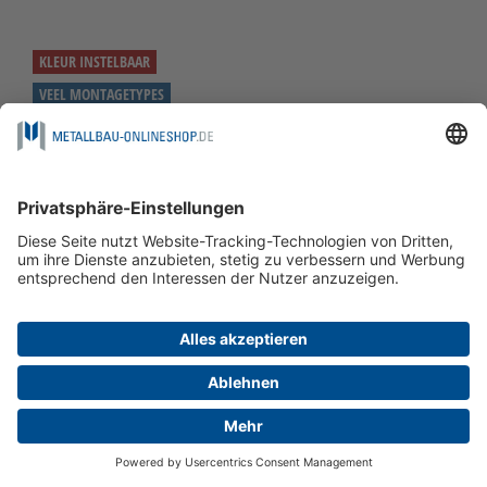
KLEUR INSTELBAAR
VEEL MONTAGETYPES