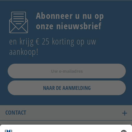
Abonneer u nu op
onze nieuwsbrief
en krijg € 25 korting op uw
aankoop!
NAAR DE AANMELDING
CONTACT
ONZE LANDEN VAN LEVERING