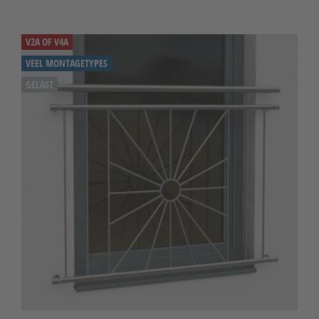
V2A OF V4A
VEEL MONTAGETYPES
GELAST