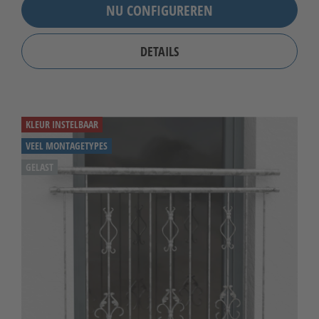
NU CONFIGUREREN
DETAILS
KLEUR INSTELBAAR
VEEL MONTAGETYPES
GELAST