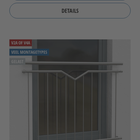
DETAILS
V2A OF V4A
VEEL MONTAGETYPES
GELAST