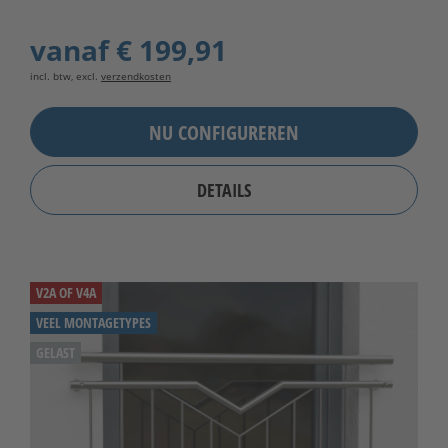
vanaf
€ 199,91
incl. btw, excl.
verzendkosten
NU CONFIGUREREN
DETAILS
V2A OF V4A
VEEL MONTAGETYPES
GELAST