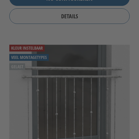
DETAILS
KLEUR INSTELBAAR
VEEL MONTAGETYPES
GELAST