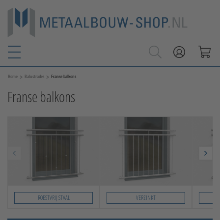
>
>
Home
Balustrades
Franse balkons
Franse balkons
ROESTVRIJ STAAL
VERZINKT
Slide 1 von 7