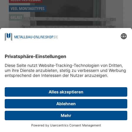
VEEL MONTAGETYPES
GELAST
Frans balkon verzinkt 5-hoekig ornament