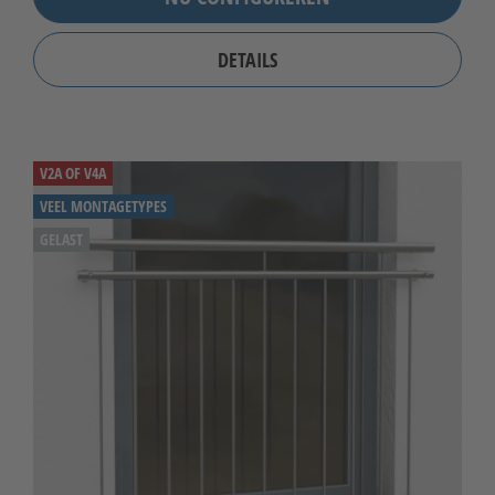
DETAILS
V2A OF V4A
VEEL MONTAGETYPES
GELAST