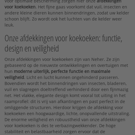
Voor optimale bescherming zorgen hier onze
afdekkingen
voor koekoeken
. Het fijne gaas voorkomt dat vuil, insecten en
andere kleine dieren kunnen binnendringen, zodat uw kelder
schoon blijft. Zo wordt ook het luchten van de kelder weer
leuk.
Onze afdekkingen voor koekoeken: functie,
design en veiligheid
Onze afdekkingen voor koekoeken zijn van Neher. Ze zijn
gebaseerd op de nieuwste ontwikkelingen en overtuigen met
hun
moderne uiterlijk, perfecte functie en maximale
veiligheid
. Licht en lucht kunnen ongehinderd passeren.
Bovendien wordt het binnendringen van insecten, bladeren,
vuil en slagregen doeltreffend verhinderd door een fijnmazig
net. Het vlakke, elegante design komt vooral tot uiting in het
raamprofiel: dit is vrij van afkantingen en past perfect in de
omliggende structuren. Hierdoor krijgen de afdekking voor
koekoeken een hoogwaardige, lichte, onopvallende uitstraling.
De enorme veiligheid en robuustheid van onze afdekkingen
voor koekoeken is des te verbazingwekkender. De hoge
stabiliteit en belastbaarheid zorgen ervoor dat de