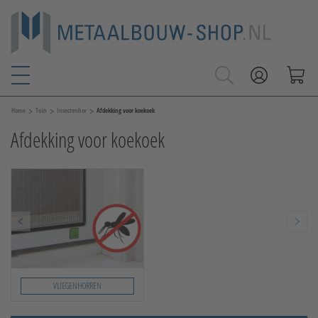
>
>
>
Home
Tuin
Insectenhor
Afdekking voor koekoek
Afdekking voor koekoek
VLIEGENHORREN
Slide 1 von 1