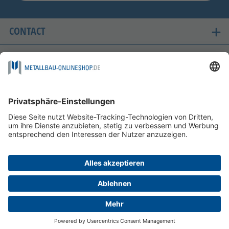
CONTACT
ONZE LANDEN VAN LEVERING
VEILIG WINKELEN
FOLGEN SIE UNS AUF
BETAALMOGELIJKHEDEN
INFORMATIE
HELP EN SERVICE
©
2026
MDR Metallbau Onlineshop GmbH