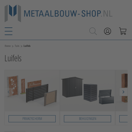
>
>
Home
Tuin
Luifels
Luifels
PRIVACYSCHERM
BEHUIZINGEN
Slide 1 von 5