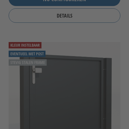
DETAILS
KLEUR INSTELBAAR
EVENTUEEL MET POST
STEVIG STALEN FRAME