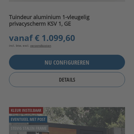
Tuindeur aluminium 1-vleugelig
privacyscherm KSV 1, GE
vanaf
€ 1.099,60
incl. btw, excl.
verzendkosten
NU CONFIGUREREN
DETAILS
KLEUR INSTELBAAR
EVENTUEEL MET POST
STEVIG STALEN FRAME