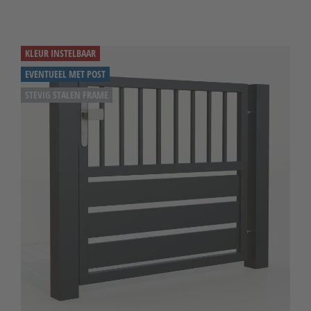
KLEUR INSTELBAAR
EVENTUEEL MET POST
STEVIG STALEN FRAME