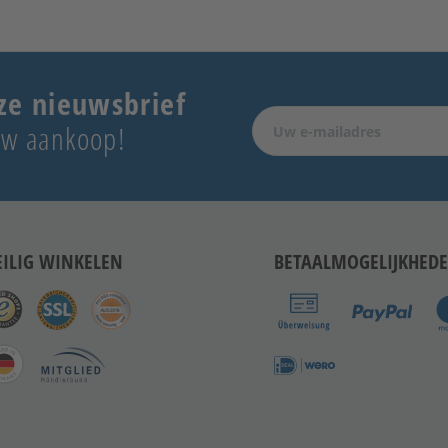
ze nieuwsbrief
 uw aankoop!
EILIG WINKELEN
BETAALMOGELIJKHED