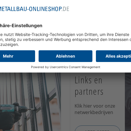
LEER MEER
Links en
partners
Klik hier voor onze
netwerkbedrijven