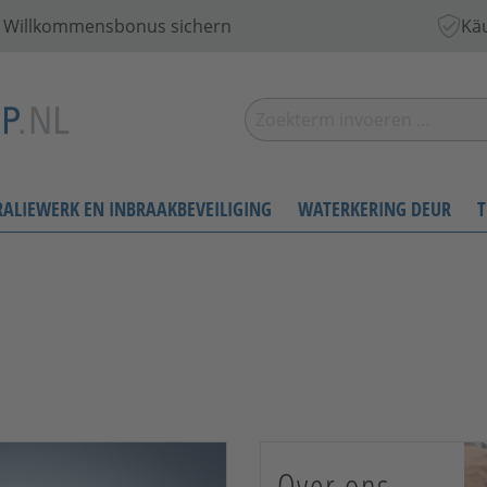
 € Willkommensbonus sichern
Käu
RALIEWERK EN INBRAAKBEVEILIGING
WATERKERING DEUR
T
Over ons