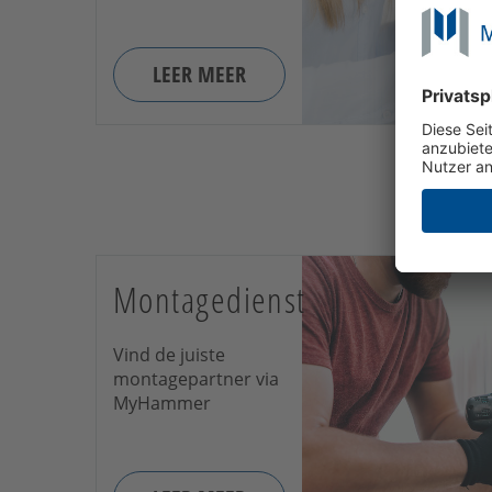
LEER MEER
Montagedienst
Vind de juiste
montagepartner via
MyHammer