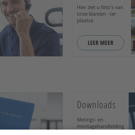
Hier ziet u foto's van
onze klanten - ter
plaatse
LEER MEER
Downloads
Metings- en
montagehandleiding