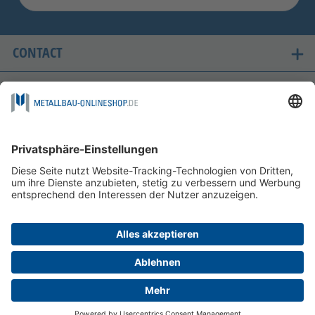
CONTACT
ONZE LANDEN VAN LEVERING
VEILIG WINKELEN
FOLGEN SIE UNS AUF
BETAALMOGELIJKHEDEN
INFORMATIE
HELP EN SERVICE
©
2026
MDR Metallbau Onlineshop GmbH