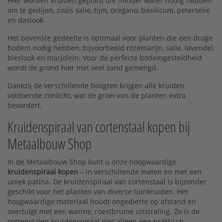
Hier worden kruiden geplant die minder water nodig hebben
om te gedijen, zoals salie, tijm, oregano, basilicum, peterselie
en daslook.
Het bovenste gedeelte is optimaal voor planten die een droge
bodem nodig hebben, bijvoorbeeld rozemarijn, salie, lavendel,
bieslook en marjolein. Voor de perfecte bodemgesteldheid
wordt de grond hier met veel zand gemengd.
Dankzij de verschillende hoogten krijgen alle kruiden
voldoende zonlicht, wat de groei van de planten extra
bevordert.
Kruidenspiraal van cortenstaal kopen bij
Metaalbouw Shop
In de Metaalbouw Shop kunt u onze hoogwaardige
kruidenspiraal kopen
– in verschillende maten en met een
uniek patina. De kruidenspiraal van cortenstaal is bijzonder
geschikt voor het planten van diverse tuinkruiden. Het
hoogwaardige materiaal houdt ongedierte op afstand en
overtuigt met een warme, roestbruine uitstraling. Zo is de
cortenstalen kruidenspiraal niet alleen een praktisch