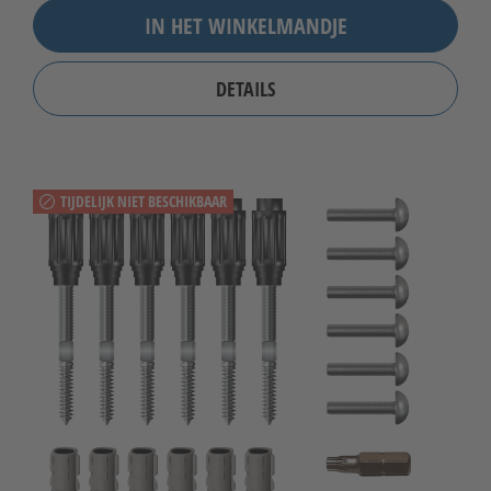
IN HET WINKELMANDJE
DETAILS
TIJDELIJK NIET BESCHIKBAAR