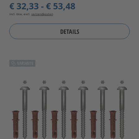
€ 32,33 - € 53,48
incl. btw, excl.
verzendkosten
DETAILS
VARIANTE