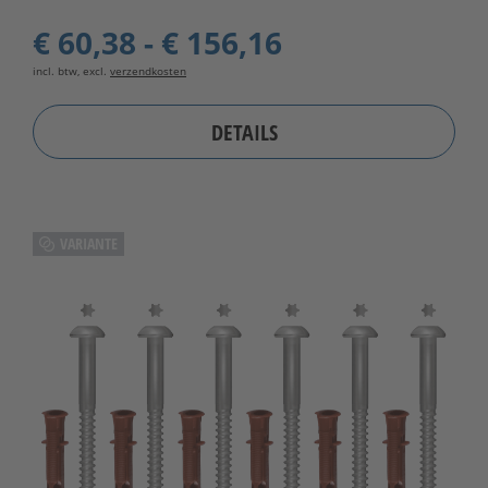
€ 60,38 - € 156,16
incl. btw, excl.
verzendkosten
DETAILS
VARIANTE