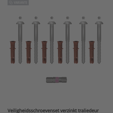
VARIANTE
Veiligheidsschroevenset verzinkt traliedeur