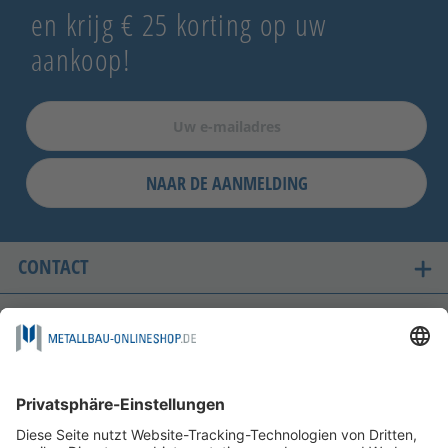
en krijg € 25 korting op uw
aankoop!
NAAR DE AANMELDING
CONTACT
ONZE LANDEN VAN LEVERING
VEILIG WINKELEN
FOLGEN SIE UNS AUF