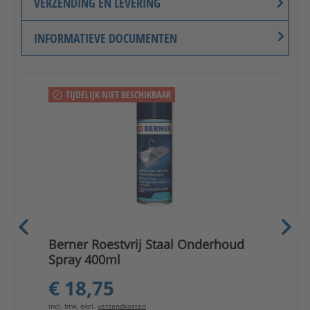
VERZENDING EN LEVERING
INFORMATIEVE DOCUMENTEN
TIJDELIJK NIET BESCHIKBAAR
V
Berner Roestvrij Staal Onderhoud
s
Spray 400ml
€ 18,75
in
incl. btw, excl.
verzendkosten