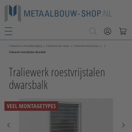
>
>
>
>
Traliewerk en inbraakbeveiliging
Traliewerk voor ramen
Traliewerk roestvrij staal
Traliewerk roestvrijstalen dwarsbalk
Traliewerk roestvrijstalen
dwarsbalk
VEEL MONTAGETYPES