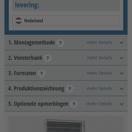
levering:
Nederland
1. Montagemethode
mehr Details
2. Vensterbank
mehr Details
Op de buitenmuur
3. Formaten
mehr Details
Geen vensterbank
beschikbaar
4. Produktionszeichnung
mehr Details
Hoogte van de negge
:
mm
Toelaatbaar bereik: 400 - 2200
5. Optionele opmerkingen
mehr Details
Freigabezeichnung
Negge-breedte
:
mm
In de negge
Toelaatbaar bereik: 400 - 2400