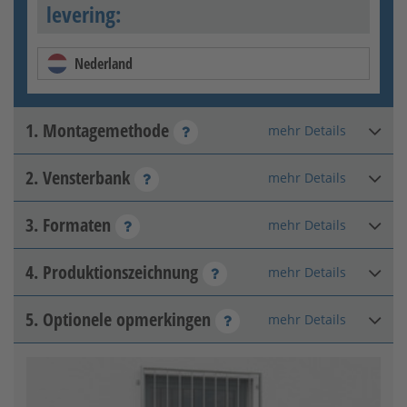
levering:
Nederland
1. Montagemethode
mehr Details
2. Vensterbank
mehr Details
Op de buitenmuur
3. Formaten
mehr Details
Geen vensterbank
beschikbaar
4. Produktionszeichnung
mehr Details
Hoogte van de negge
:
mm
Toelaatbaar bereik: 400 - 2200
5. Optionele opmerkingen
mehr Details
Freigabezeichnung
Negge-breedte
:
mm
In de negge
Toelaatbaar bereik: 400 - 2400