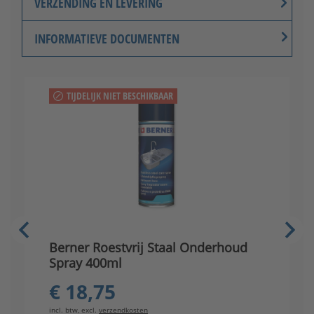
VERZENDING EN LEVERING
INFORMATIEVE DOCUMENTEN
TIJDELIJK NIET BESCHIKBAAR
V
Berner Roestvrij Staal Onderhoud
s
Spray 400ml
€ 18,75
in
incl. btw, excl.
verzendkosten