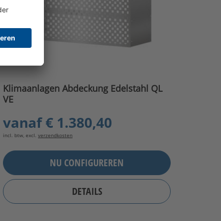
Klimaanlagen Abdeckung Edelstahl QL
VE
vanaf
€ 1.380,40
incl. btw, excl.
verzendkosten
NU CONFIGUREREN
DETAILS