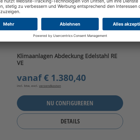
Klimaanlagen Abdeckung Edelstahl RE
VE
vanaf
€ 1.380,40
incl. btw, excl.
verzendkosten
NU CONFIGUREREN
DETAILS