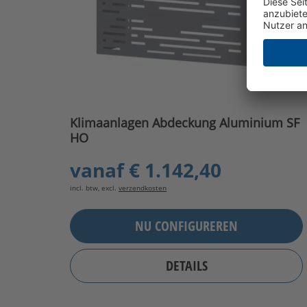
Klimaanlagen Abdeckung Aluminium SF
HO
vanaf
€ 1.142,40
incl. btw, excl.
verzendkosten
NU CONFIGUREREN
DETAILS