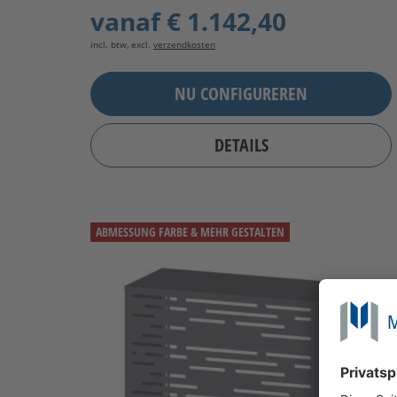
vanaf
€ 1.142,40
incl. btw, excl.
verzendkosten
NU CONFIGUREREN
DETAILS
ABMESSUNG FARBE & MEHR GESTALTEN