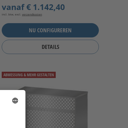
vanaf
€ 1.142,40
incl. btw, excl.
verzendkosten
NU CONFIGUREREN
DETAILS
ABMESSUNG & MEHR GESTALTEN