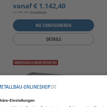
vanaf
€ 1.142,40
incl. btw, excl.
verzendkosten
NU CONFIGUREREN
DETAILS
ABMESSUNG & MEHR GESTALTEN