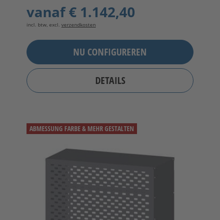
vanaf
€ 1.142,40
incl. btw, excl.
verzendkosten
NU CONFIGUREREN
DETAILS
ABMESSUNG FARBE & MEHR GESTALTEN