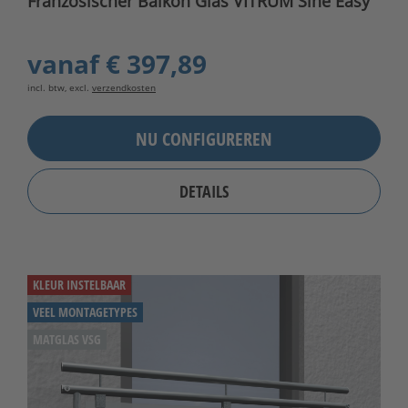
Französischer Balkon Glas VITRUM Sine Easy
vanaf
€ 397,89
incl. btw, excl.
verzendkosten
NU CONFIGUREREN
DETAILS
KLEUR INSTELBAAR
VEEL MONTAGETYPES
MATGLAS VSG