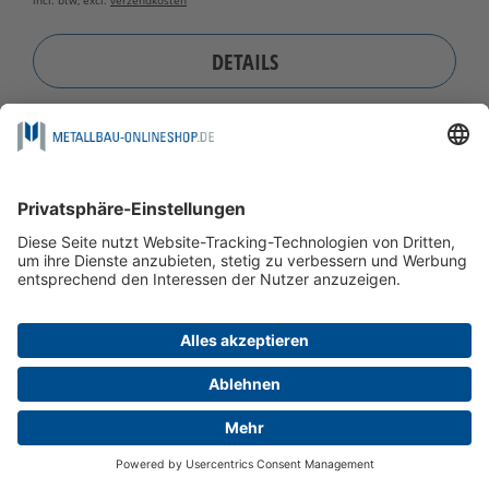
incl. btw, excl.
verzendkosten
DETAILS
TIJDELIJK NIET BESCHIKBAAR
V2A OF V4A
VEEL MONTAGETYPES
ONTWERP GLAS VSG