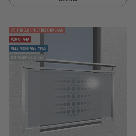
TIJDELIJK NIET BESCHIKBAAR
V2A OF V4A
VEEL MONTAGETYPES
ONTWERP GLAS VSG