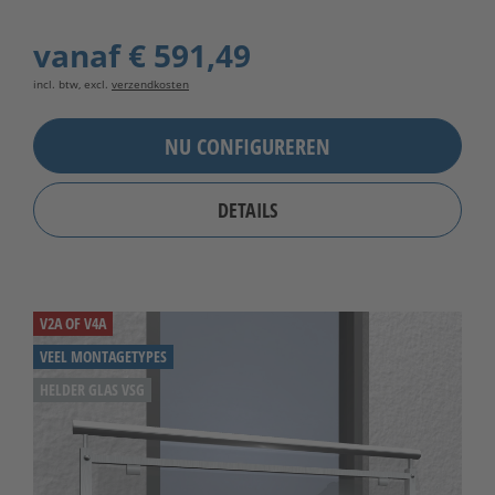
vanaf
€ 591,49
incl. btw, excl.
verzendkosten
NU CONFIGUREREN
DETAILS
V2A OF V4A
VEEL MONTAGETYPES
HELDER GLAS VSG