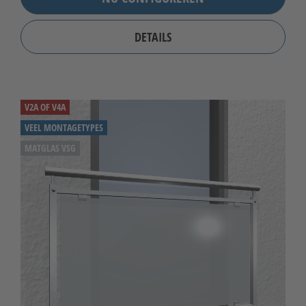
DETAILS
V2A OF V4A
VEEL MONTAGETYPES
MATGLAS VSG