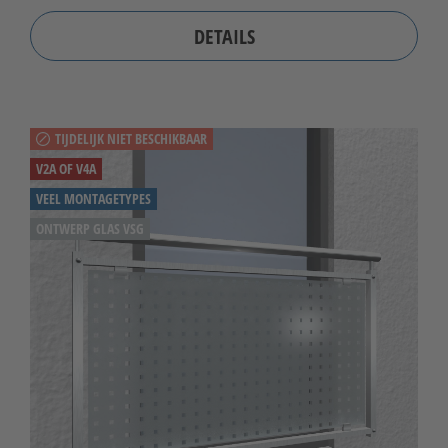
DETAILS
TIJDELIJK NIET BESCHIKBAAR
V2A OF V4A
VEEL MONTAGETYPES
ONTWERP GLAS VSG