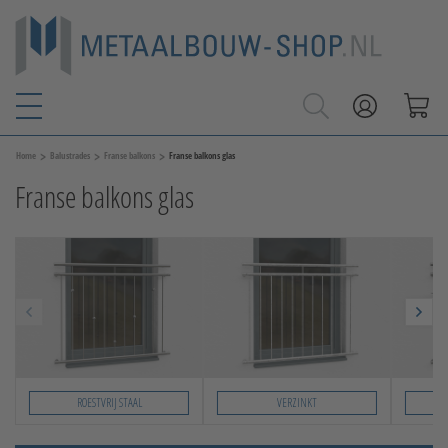
>
>
>
Home
Balustrades
Franse balkons
Franse balkons glas
Franse balkons glas
ROESTVRIJ STAAL
VERZINKT
Slide 1 von 6