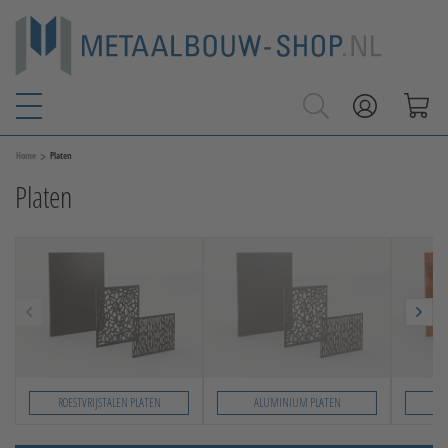
>
Home
Platen
Platen
ROESTVRIJSTALEN PLATEN
ALUMINIUM PLATEN
C
Slide 1 von 3