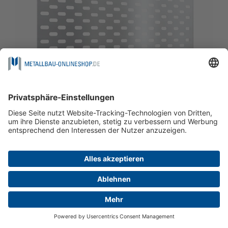
Edelstahlblech LL VE
vanaf
€ 169,96
incl. btw, excl.
verzendkosten