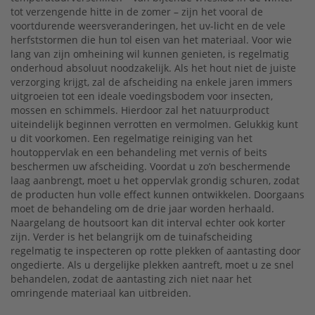
tot verzengende hitte in de zomer – zijn het vooral de
voortdurende weersveranderingen, het uv-licht en de vele
herfststormen die hun tol eisen van het materiaal. Voor wie
lang van zijn omheining wil kunnen genieten, is regelmatig
onderhoud absoluut noodzakelijk. Als het hout niet de juiste
verzorging krijgt, zal de afscheiding na enkele jaren immers
uitgroeien tot een ideale voedingsbodem voor insecten,
mossen en schimmels. Hierdoor zal het natuurproduct
uiteindelijk beginnen verrotten en vermolmen. Gelukkig kunt
u dit voorkomen. Een regelmatige reiniging van het
houtoppervlak en een behandeling met vernis of beits
beschermen uw afscheiding. Voordat u zo’n beschermende
laag aanbrengt, moet u het oppervlak grondig schuren, zodat
de producten hun volle effect kunnen ontwikkelen. Doorgaans
moet de behandeling om de drie jaar worden herhaald.
Naargelang de houtsoort kan dit interval echter ook korter
zijn. Verder is het belangrijk om de tuinafscheiding
regelmatig te inspecteren op rotte plekken of aantasting door
ongedierte. Als u dergelijke plekken aantreft, moet u ze snel
behandelen, zodat de aantasting zich niet naar het
omringende materiaal kan uitbreiden.