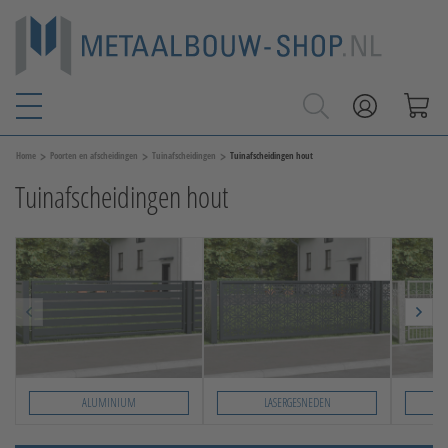
>
>
>
Home
Poorten en afscheidingen
Tuinafscheidingen
Tuinafscheidingen hout
Tuinafscheidingen hout
ALUMINIUM
LASERGESNEDEN
Slide 1 von 7