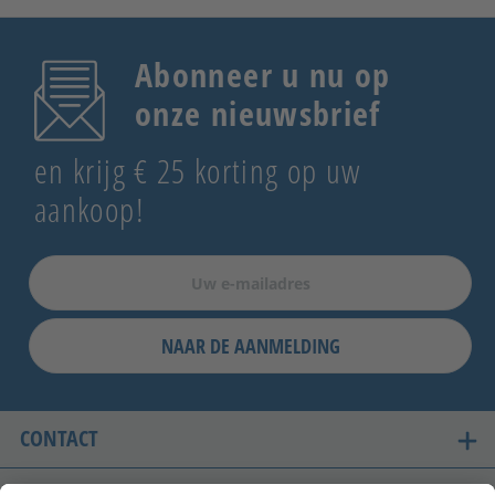
Abonneer u nu op
onze nieuwsbrief
en krijg € 25 korting op uw
aankoop!
NAAR DE AANMELDING
CONTACT