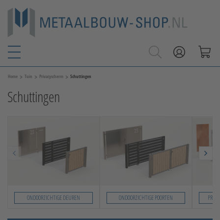
>
>
>
Home
Tuin
Privacyscherm
Schuttingen
Schuttingen
ONDOORZICHTIGE DEUREN
ONDOORZICHTIGE POORTEN
PRIV
Slide 1 von 4