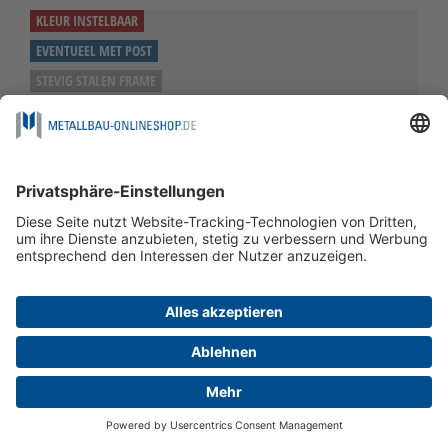
KLEUR INSTELBAAR
EVENTUEEL MET POST
STEVIG STALEN FRAME