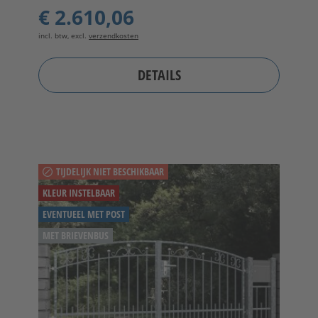
€ 2.610,06
incl. btw, excl.
verzendkosten
DETAILS
TIJDELIJK NIET BESCHIKBAAR
KLEUR INSTELBAAR
EVENTUEEL MET POST
MET BRIEVENBUS