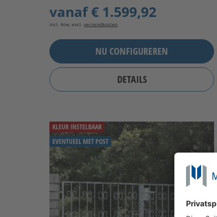
vanaf
€ 1.599,92
incl. btw, excl.
verzendkosten
NU CONFIGUREREN
DETAILS
KLEUR INSTELBAAR
EVENTUEEL MET POST