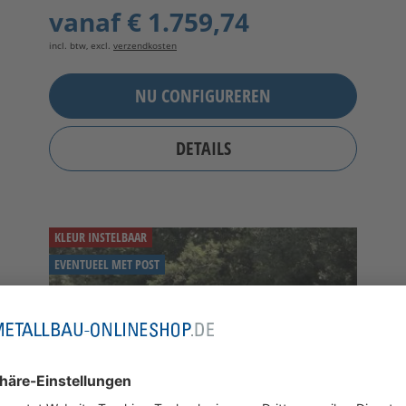
vanaf
€ 1.759,74
incl. btw, excl.
verzendkosten
NU CONFIGUREREN
DETAILS
KLEUR INSTELBAAR
EVENTUEEL MET POST