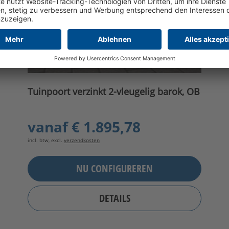
Tuinpoort verzinkt 2-vleugelig barok, OB
vanaf
€ 1.895,78
incl. btw, excl.
verzendkosten
NU CONFIGUREREN
DETAILS