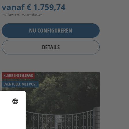
vanaf
€ 1.759,74
incl. btw, excl.
verzendkosten
NU CONFIGUREREN
DETAILS
KLEUR INSTELBAAR
EVENTUEEL MET POST