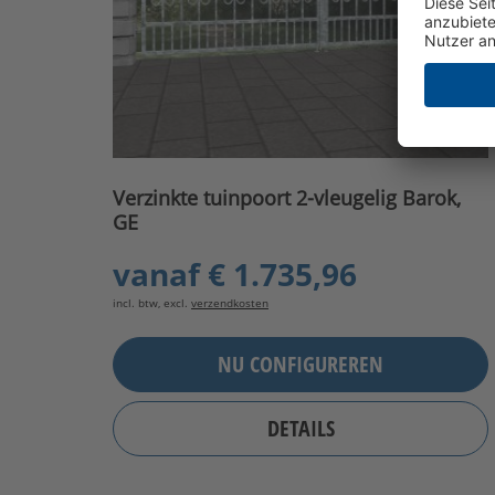
Verzinkte tuinpoort 2-vleugelig Barok,
GE
vanaf
€ 1.735,96
incl. btw, excl.
verzendkosten
NU CONFIGUREREN
DETAILS