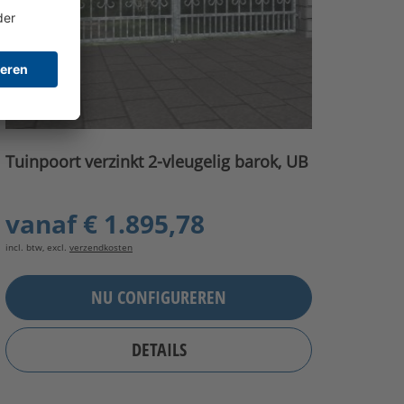
Tuinpoort verzinkt 2-vleugelig barok, UB
vanaf
€ 1.895,78
incl. btw, excl.
verzendkosten
NU CONFIGUREREN
DETAILS