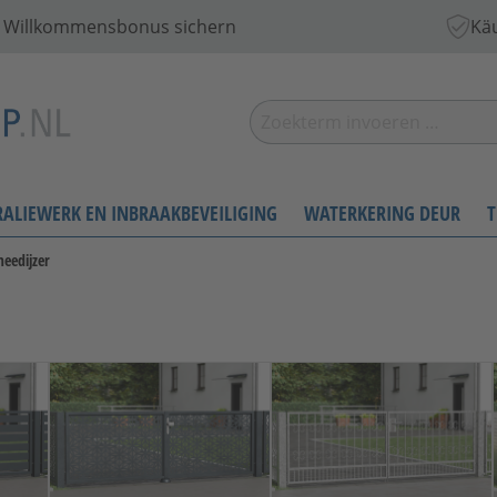
 € Willkommensbonus sichern
Käu
RALIEWERK EN INBRAAKBEVEILIGING
WATERKERING DEUR
T
eedijzer