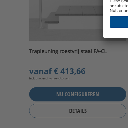
Trapleuning roestvrij staal FA-CL
vanaf
€ 413,66
incl. btw, excl.
verzendkosten
NU CONFIGUREREN
DETAILS