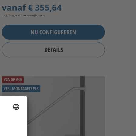
vanaf
€ 355,64
incl. btw, excl.
verzendkosten
NU CONFIGUREREN
DETAILS
V2A OF V4A
VEEL MONTAGETYPES