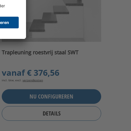
Trapleuning roestvrij staal SWT
vanaf
€ 376,56
incl. btw, excl.
verzendkosten
NU CONFIGUREREN
DETAILS