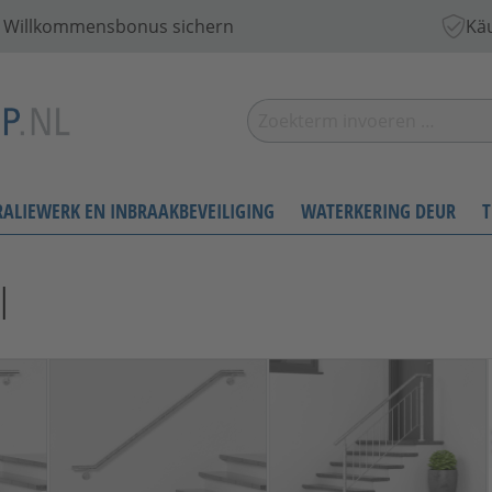
 € Willkommensbonus sichern
Käu
RALIEWERK EN INBRAAKBEVEILIGING
WATERKERING DEUR
T
l