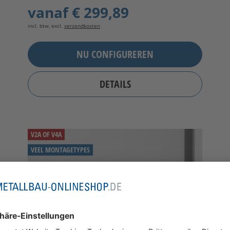
vanaf
€ 299,89
incl. btw, excl.
verzendkosten
NU CONFIGUREREN
DETAILS
V2A OF V4A
VEEL MONTAGETYPES