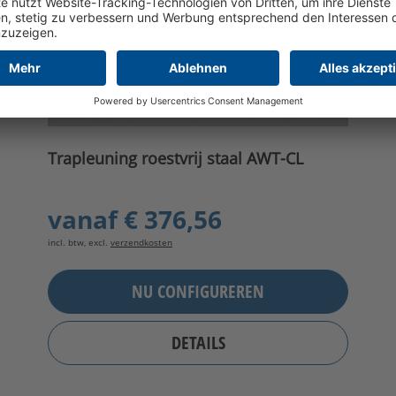
Trapleuning roestvrij staal AWT-CL
vanaf
€ 376,56
incl. btw, excl.
verzendkosten
NU CONFIGUREREN
DETAILS