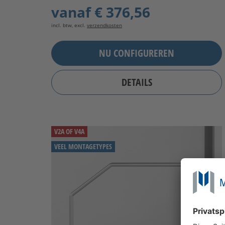
vanaf
€ 376,56
incl. btw, excl.
verzendkosten
NU CONFIGUREREN
DETAILS
V2A OF V4A
VEEL MONTAGETYPES