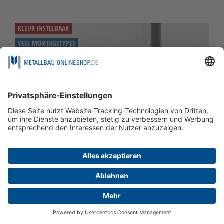
KLEUR INSTELBAAR
VEEL MONTAGETYPES
GELAST