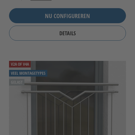
NU CONFIGUREREN
DETAILS
V2A OF V4A
VEEL MONTAGETYPES
GELAST