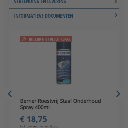
VERZENDING EN LEVERING
INFORMATIEVE DOCUMENTEN
TIJDELIJK NIET BESCHIKBAAR
V
Berner Roestvrij Staal Onderhoud
s
Spray 400ml
€ 18,75
in
incl. btw, excl.
verzendkosten