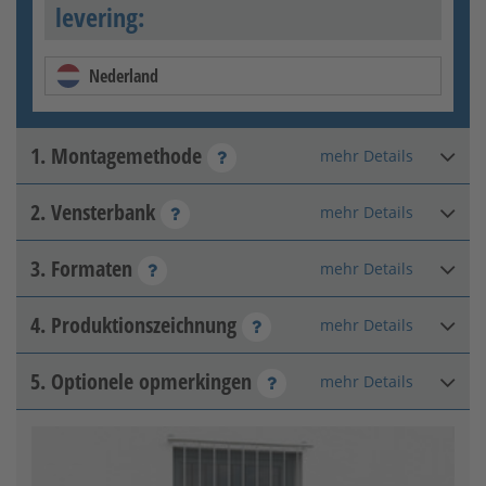
levering:
Nederland
1. Montagemethode
mehr Details
2. Vensterbank
mehr Details
Op de buitenmuur
3. Formaten
mehr Details
Geen vensterbank
beschikbaar
4. Produktionszeichnung
mehr Details
Hoogte van de negge
:
mm
Toelaatbaar bereik: 400 - 2200
5. Optionele opmerkingen
mehr Details
Freigabezeichnung
Negge-breedte
:
mm
In de negge
Toelaatbaar bereik: 400 - 2400