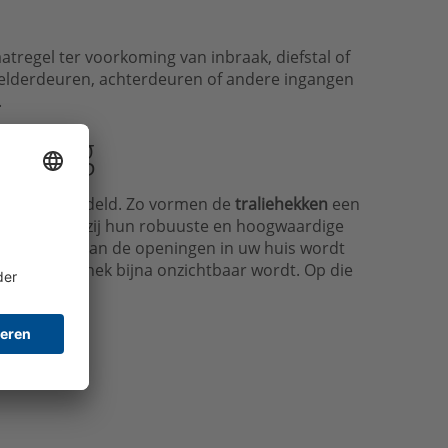
aatregel ter voorkoming van inbraak, diefstal of
 kelderdeuren, achterdeuren of andere ingangen
.
iliging
orden vergrendeld. Zo vormen de
traliehekken
een
ld zijn. Dankzij hun robuuste en hoogwaardige
het gebruik van de openingen in uw huis wordt
, zodat het hek bijna onzichtbaar wordt. Op die
.