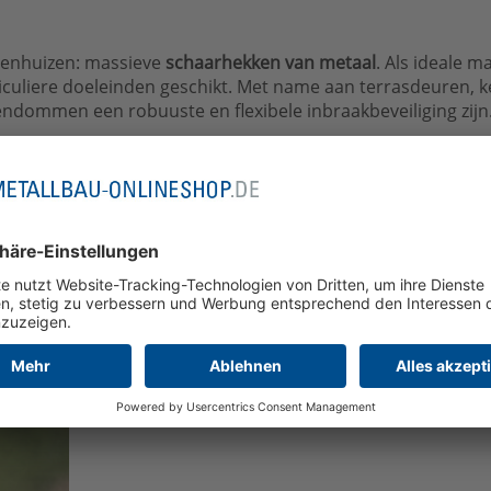
renhuizen: massieve
schaarhekken van metaal
. Als ideale m
ticuliere doeleinden geschikt. Met name aan terrasdeuren,
ndommen een robuuste en flexibele inbraakbeveiliging zijn
 van schaarhekken als inbraakbeve
kken van verzinkt staal, die in gesloten toestand kunnen w
 – zelfs wanneer delen van het raam of de deur opengekante
iel en vormen ze een ideale inbraakbeveiliging, zonder dat 
 het in te schuiven, waarbij de ‘scharen’ in elkaar grijpen
 doorgang worden gebruikt, zonder dat het schaarhek opvalt