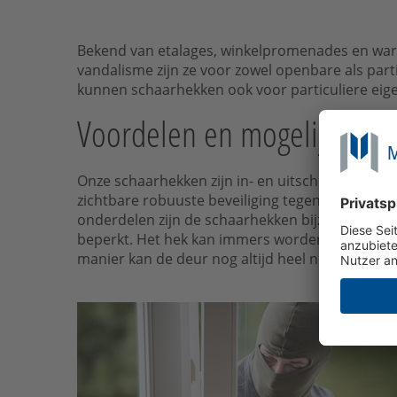
Bekend van etalages, winkelpromenades en wa
vandalisme zijn ze voor zowel openbare als par
kunnen schaarhekken ook voor particuliere eige
Voordelen en mogelijkheden
Onze schaarhekken zijn in- en uitschuifbare he
zichtbare robuuste beveiliging tegen inbrekers
onderdelen zijn de schaarhekken bijzonder stab
beperkt. Het hek kan immers worden geopend door
manier kan de deur nog altijd heel normaal als