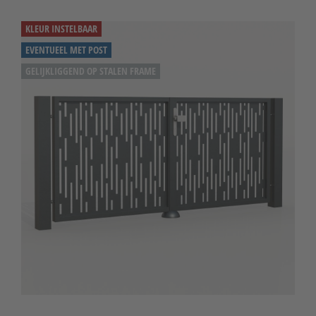
KLEUR INSTELBAAR
EVENTUEEL MET POST
GELIJKLIGGEND OP STALEN FRAME