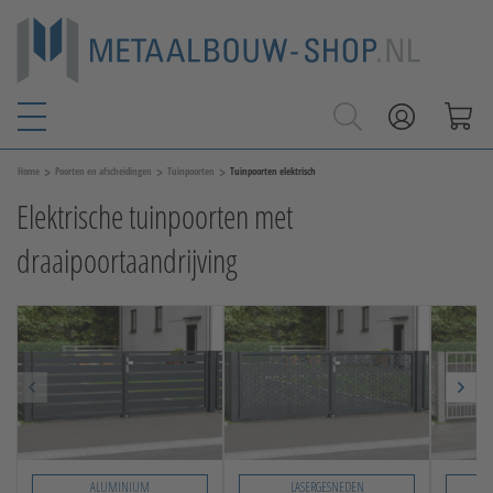
>
>
>
Home
Poorten en afscheidingen
Tuinpoorten
Tuinpoorten elektrisch
Elektrische tuinpoorten met
draaipoortaandrijving
ALUMINIUM
LASERGESNEDEN