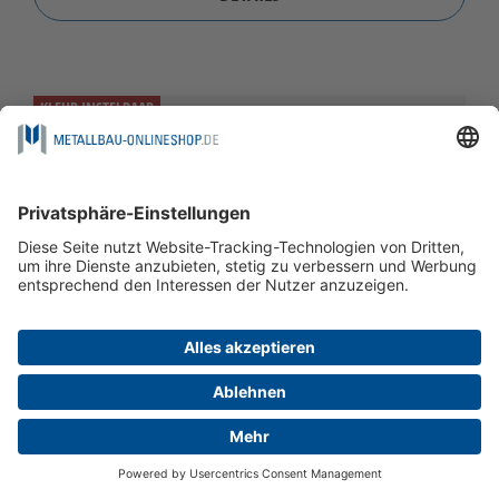
KLEUR INSTELBAAR
EVENTUEEL MET POST
GELIJKLIGGEND OP STALEN FRAME