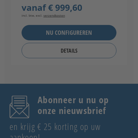
vanaf
€ 999,60
incl. btw, excl.
verzendkosten
in
NU CONFIGUREREN
DETAILS
Abonneer u nu op
onze nieuwsbrief
en krijg € 25 korting op uw
aankoop!