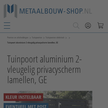
>
>
>
>
Poorten en afscheidingen
Tuinpoorten
Tuinpoorten elektrisch
Tuinpoort aluminium 2-vleugelig privacyscherm lamellen, GE
Tuinpoort aluminium 2-
vleugelig privacyscherm
lamellen, GE
KLEUR INSTELBAAR
EVENTUEEL MET POST