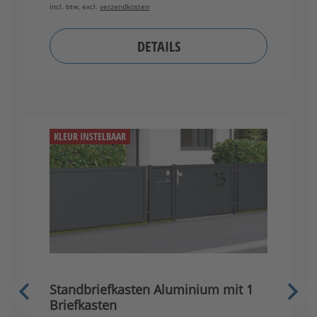
incl. btw, excl.
verzendkosten
in
DETAILS
KLEUR INSTELBAAR
Standbriefkasten Aluminium mit 1
S
Briefkasten
B