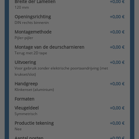
Breite der Lamellen
+0,00 €
120 mm
Openingsrichting
+0,00 €
DIN rechts binnenin
Verbindingspaal pijler
Montagemethode
+0,00 €
Pijler-pijler
Montage van de deurscharnieren
+0,00 €
Terug met 2D tape
Uitvoering
+0,00 €
Voor gebruik zonder elektrische poortaandrijving (met
krukset/slot)
Handgreep
+0,00 €
Verbindingspaal -
Klinkenset (aluminium)
Verbindingspaal
Formaten
Vleugeldeel
+0,00 €
Symmetrisch
Productie tekening
+0,00 €
Nee
Aantal posten
+0,00 €