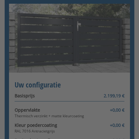
[+215,15 €]
Gelieve de configuratie te vervolledigen
Asymmetrisch
DIN links buiten
Berichten - Berichten
[+430,30 €]
Configurator wordt geladen
Uw configuratie
Basisprijs
2.199,19 €
Oppervlakte
+0,00 €
Pijler verbindingspaal
Thermisch verzinkt + matte kleurcoating
Kleur poedercoating
+0,00 €
RAL 7016 Antracietgrijs