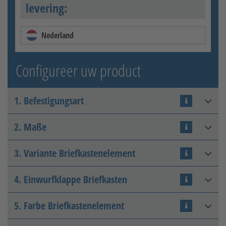
levering:
Nederland
Configureer uw product
1. Befestigungsart
2. Maße
Zwischen bestehenden
Anschlusspfosten
3. Variante Briefkastenelement
Höhe (H)
:
mm
Toelaatbaar bereik: 1200 - 2000
4. Einwurfklappe Briefkasten
Nur Briefkasten
Breite (B)
:
mm
5. Farbe Briefkastenelement
OHNE Namensschild
Toelaatbaar bereik: 500 - 1000