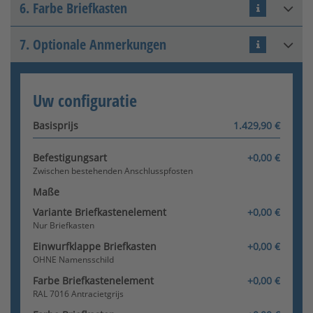
Bestehender
6. Farbe Briefkasten
Anschlusspfosten (LINKS) /
Mitgelieferter Pfosten
(RECHTS)
7. Optionale Anmerkungen
RAL 7016 Anthrazitgrau
[+205,63 €]
Briefkasten und
Kommunikationselement
Uw configuratie
[+380,80 €]
MIT Namensschild
[+38,08 €]
Basisprijs
1.429,90 €
Mitgelieferter Pfosten (LINKS)
/ Bestehender
RAL 7016
Configurator wordt geladen
Anschlusspfosten (RECHTS)
Befestigungsart
+0,00 €
Antracietgrijs
[+205,63 €]
Zwischen bestehenden Anschlusspfosten
RAL 9007 Graualuminium
KIES KLEUR
Maße
Variante Briefkastenelement
+0,00 €
Nur Briefkasten
RAL-nummer
Einwurfklappe Briefkasten
+0,00 €
Freistehend zwischen
OHNE Namensschild
mitgelieferten Pfosten
Farbe Briefkastenelement
+0,00 €
[+411,26 €]
RAL 7016 Antracietgrijs
RAL 9016 Verkehrsweiß