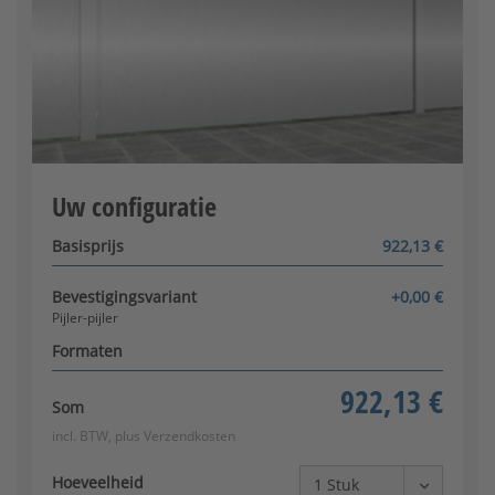
Toelaatbaar bereik: 300 - 2400
Pilaar-paal
Uw configuratie
Configurator wordt geladen
Basisprijs
922,13 €
Paal-pilaar
Bevestigingsvariant
+0,00 €
Pijler-pijler
Formaten
922,13 €
Som
incl. BTW, plus
Verzendkosten
Paal-paal
Hoeveelheid