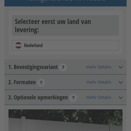
Selecteer eerst uw land van
levering:
Nederland
1. Bevestigingsvariant
mehr Details
2. Formaten
mehr Details
Pijler-pijler
3. Optionele opmerkingen
mehr Details
Hoogte afscheidingselement
:
mm
Toelaatbaar bereik: 300 - 1900
Lengte afscheidingspaneel
:
mm