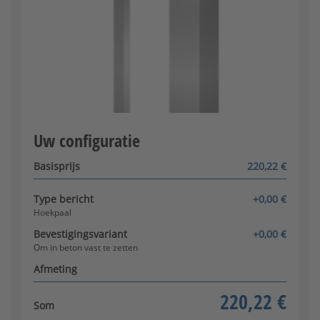
Om vast te schroeven
[+101,84 €]
Uw configuratie
Tussentijdse post
Configurator wordt geladen
Basisprijs
220,22 €
Type bericht
+0,00 €
Hoekpaal
Bevestigingsvariant
+0,00 €
Om in beton vast te zetten
Afmeting
220,22 €
Som