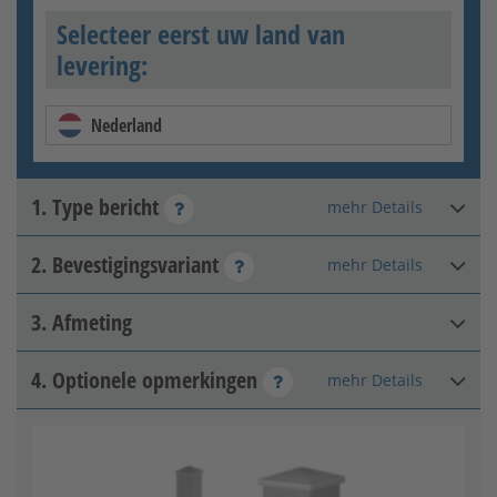
Selecteer eerst uw land van
levering:
Nederland
1. Type bericht
mehr Details
2. Bevestigingsvariant
mehr Details
Hoekpaal
3. Afmeting
Om in beton vast te zetten
4. Optionele opmerkingen
mehr Details
Paalhoogte
:
mm
Toelaatbaar bereik: 400 - 2000
Einde bericht