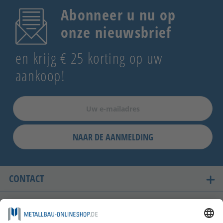
Abonneer u nu op
onze nieuwsbrief
en krijg € 25 korting op uw
aankoop!
NAAR DE AANMELDING
CONTACT
ONZE LANDEN VAN LEVERING