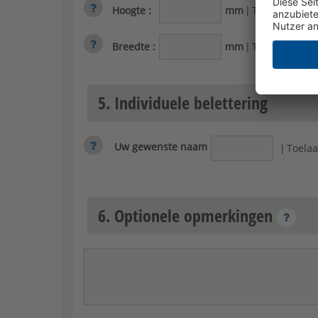
Hoogte
:
mm
|
Toelaatbaar b
Breedte
:
mm
|
Toelaatbaar be
5. Individuele belettering
Uw gewenste naam
|
Toelaat
6. Optionele opmerkingen