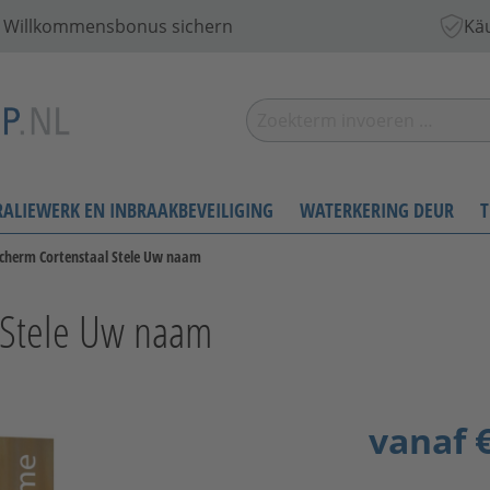
 € Willkommensbonus sichern
Käu
RALIEWERK EN INBRAAKBEVEILIGING
WATERKERING DEUR
T
scherm Cortenstaal Stele Uw naam
l Stele Uw naam
vanaf
€