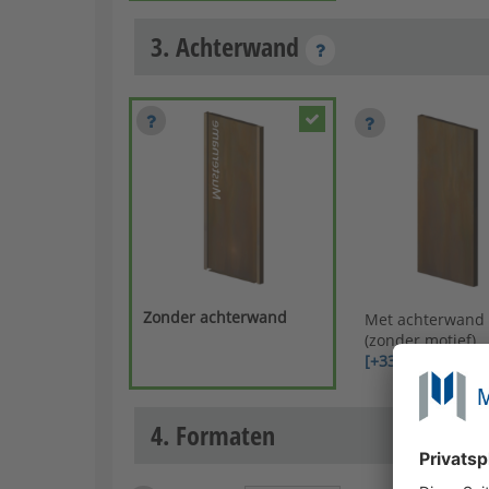
3. Achterwand
Zonder achterwand
Met achterwand
(zonder motief)
[+331,88 €]
4. Formaten