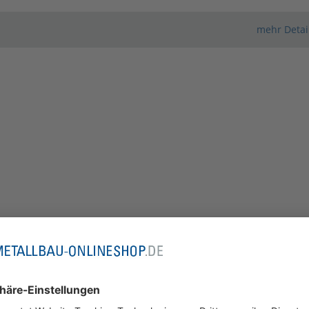
mehr Detai
Configurator wordt
geladen