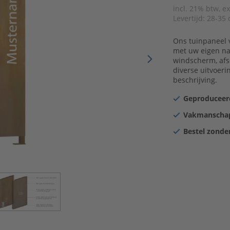
incl. 21% btw, e
Levertijd:
28-35 
Ons tuinpaneel v
met uw eigen naa
windscherm, afsc
diverse uitvoer
beschrijving.
Geproduceerd
Vakmanschap
Bestel zonder