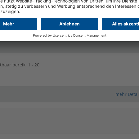
ereik: 1400 - 2880
reik: 450 - 1200
baar bereik: 1 - 20
mehr Detai