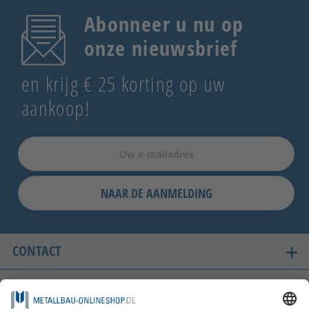
Abonneer u nu op
onze nieuwsbrief
en krijg € 25 korting op uw
aankoop!
NAAR DE AANMELDING
CONTACT
ONZE LANDEN VAN LEVERING