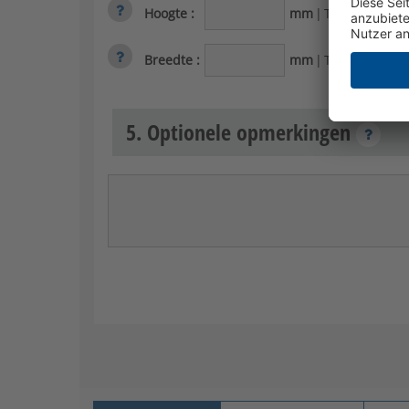
Hoogte
:
mm
|
Toelaatbaar b
Breedte
:
mm
|
Toelaatbaar be
5. Optionele opmerkingen