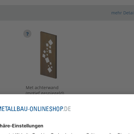
mehr Detai
Configurator wordt
geladen
Met achterwand
(motief gespiegeld)
[+400,79 €]