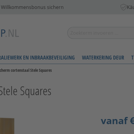
 € Willkommensbonus sichern
Käu
RALIEWERK EN INBRAAKBEVEILIGING
WATERKERING DEUR
T
cherm cortenstaal Stele Squares
Stele Squares
vanaf
€