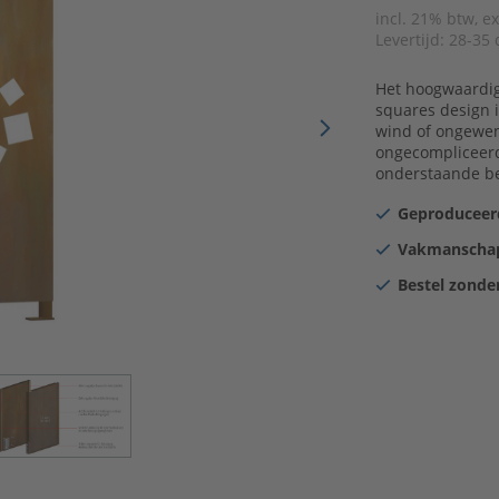
incl. 21% btw, e
Levertijd:
28-35 
Het hoogwaardige
squares design i
wind of ongewen
ongecompliceerd
onderstaande be
Geproduceerd
Vakmanschap
Bestel zonder