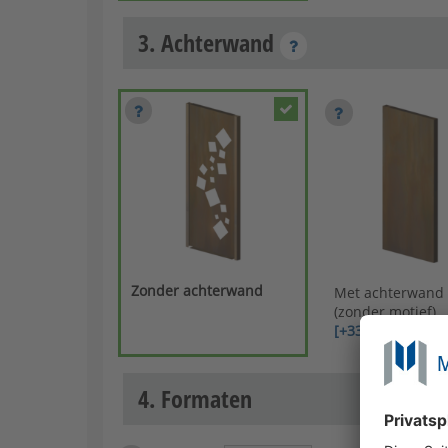
3. Achterwand
Zonder achterwand
Met achterwand
(zonder motief)
[+331,88 €]
4. Formaten