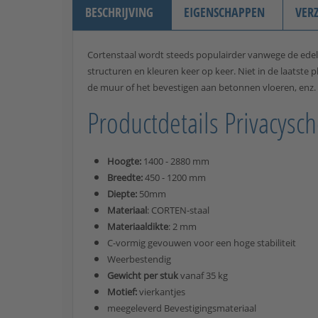
BESCHRIJVING
EIGENSCHAPPEN
VER
Cortenstaal wordt steeds populairder vanwege de edele
structuren en kleuren keer op keer. Niet in de laatst
de muur of het bevestigen aan betonnen vloeren, enz.
Productdetails Privacysch
Hoogte:
1400 - 2880 mm
Breedte:
450 - 1200 mm
Diepte:
50mm
Materiaal
: CORTEN-staal
Materiaaldikte
: 2 mm
C-vormig gevouwen voor een hoge stabiliteit
Weerbestendig
Gewicht per stuk
vanaf 35 kg
Motief:
vierkantjes
meegeleverd Bevestigingsmateriaal