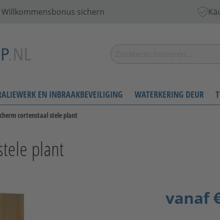
 € Willkommensbonus sichern
Käu
RALIEWERK EN INBRAAKBEVEILIGING
WATERKERING DEUR
T
cherm cortenstaal stele plant
stele plant
vanaf
€