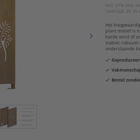
incl. 21% btw, e
Levertijd:
28-35 
Het hoogwaardig
plant motief is 
harde wind of o
stabiel, robuust
onderstaande be
Geproduceerd
Vakmanschap
Bestel zonder