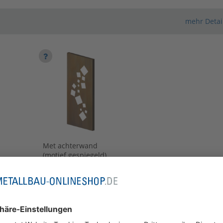
mehr Detai
Configurator wordt
geladen
Met achterwand
(motief gespiegeld)
[+400,79 €]