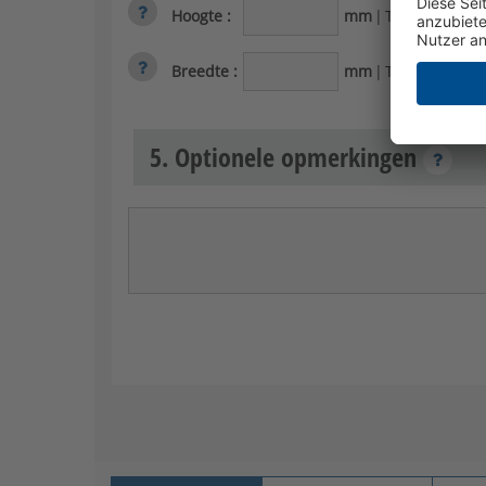
Hoogte
:
mm
|
Toelaatbaar b
Breedte
:
mm
|
Toelaatbaar be
5. Optionele opmerkingen