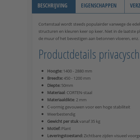
BESCHRIJVING
EIGENSCHAPPEN
VER
Cortenstaal wordt steeds populairder vanwege de edele
structuren en kleuren keer op keer. Niet in de laatst
de muur of het bevestigen aan betonnen vloeren, enz.
Productdetails privacysc
Hoogte:
1400 - 2880 mm
Breedte:
450 - 1200 mm
Diepte:
50mm
Materiaal
: CORTEN-staal
Materiaaldikte
: 2 mm
C-vormig gevouwen voor een hoge stabiliteit
Weerbestendig
Gewicht per stuk
vanaf 35 kg
Motief:
Plant
Leveringstoestand:
Zichtbare zijden visueel voorg