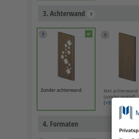
3. Achterwand
Zonder achterwand
Met achterwand
(zonder motief)
[+331,88 €]
4. Formaten