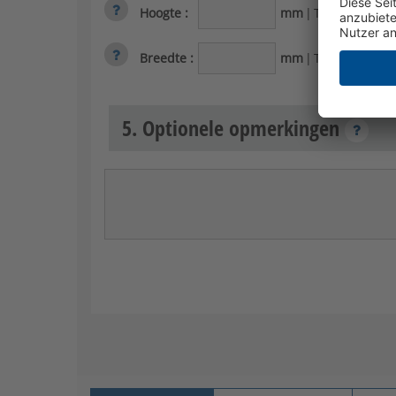
Hoogte
:
mm
|
Toelaatbaar b
Breedte
:
mm
|
Toelaatbaar be
5. Optionele opmerkingen