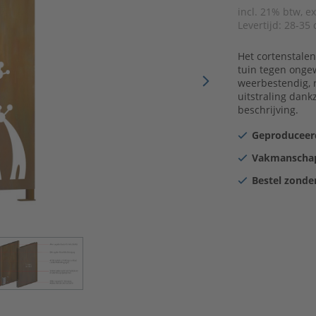
incl. 21% btw, e
Levertijd:
28-35 
Het cortenstale
tuin tegen ongew
weerbestendig, r
uitstraling dank
beschrijving.
Geproduceerd
Vakmanschap
Bestel zonder