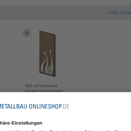
mehr Detai
Configurator wordt
geladen
Met achterwand
(motief gespiegeld)
[+400,79 €]