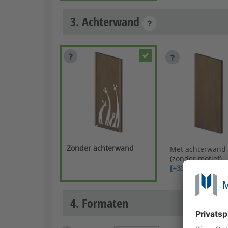
3. Achterwand
Zonder achterwand
Met achterwand
(zonder motief)
[+331,88 €]
4. Formaten