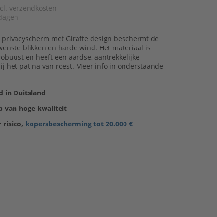
xcl. verzendkosten
dagen
n privacyscherm met Giraffe design beschermt de
enste blikken en harde wind. Het materiaal is
obuust en heeft een aardse, aantrekkelijke
zij het patina van roest. Meer info in onderstaande
 in Duitsland
 van hoge kwaliteit
 risico,
kopersbescherming tot 20.000 €