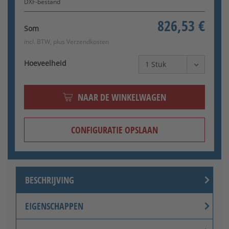
DXF-bestand
826,53 €
Som
incl. BTW, plus
Verzendkosten
Hoeveelheid
NAAR DE WINKELWAGEN
CONFIGURATIE OPSLAAN
BESCHRIJVING
EIGENSCHAPPEN