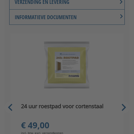
VERZENDING EN LEVERING
INFORMATIEVE DOCUMENTEN
24 uur roestpad voor cortenstaal
A
€ 49,00
incl. btw, excl.
verzendkosten
in