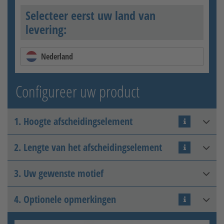
Selecteer eerst uw land van
levering:
Nederland
Configureer uw product
1. Hoogte afscheidingselement
2. Lengte van het afscheidingselement
Hoogte
3. Uw gewenste motief
Lengte
4. Optionele opmerkingen
Bestandsformaat selecteren