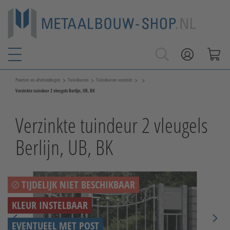
>
>
>
>
Poorten en afscheidingen
Tuindeuren
Tuindeuren verzinkt
Verzinkte tuindeur 2 vleugels Berlijn, UB, BK
Verzinkte tuindeur 2 vleugels
Berlijn, UB, BK
TIJDELIJK NIET BESCHIKBAAR
KLEUR INSTELBAAR
EVENTUEEL MET POST