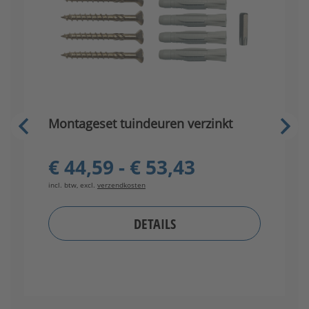
Montageset tuindeuren verzinkt
V
€ 44,59 - € 53,43
incl. btw, excl.
verzendkosten
in
DETAILS