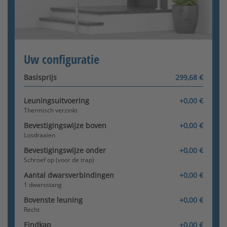
Dimensie D
:
mm
Halve bol
Toelaatbaar bereik: 50 - 500
Configurator wordt geladen
Uw configuratie
Basisprijs
299,68 €
Leuningsuitvoering
+0,00 €
Thermisch verzinkt
Bevestigingswijze boven
+0,00 €
Losdraaien
Bevestigingswijze onder
+0,00 €
Schroef op (voor de trap)
Aantal dwarsverbindingen
+0,00 €
1 dwarsstang
Bovenste leuning
+0,00 €
Recht
Eindkap
+0,00 €