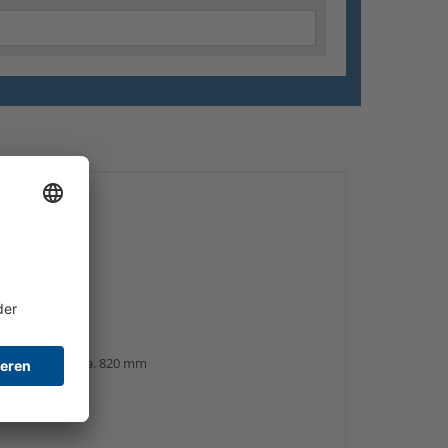
n
uratie)
m is gekozen: ca. 820 mm