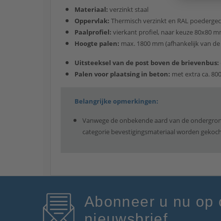
Materiaal:
verzinkt staal
Oppervlak:
Thermisch verzinkt en RAL poedergeco
Paalprofiel:
vierkant profiel, naar keuze 80x80
Hoogte palen:
max. 1800 mm (afhankelijk van de 
Uitsteeksel van de post boven de brievenbus:
Palen voor plaatsing in beton:
met extra ca. 80
Belangrijke opmerkingen:
Vanwege de onbekende aard van de ondergrond 
categorie bevestigingsmateriaal worden gekoch
Abonneer u nu op
nieuwsbrief