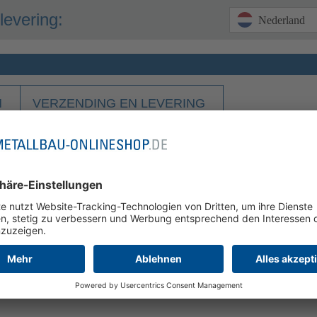
levering:
Nederland
N
VERZENDING EN LEVERING
rievenbus verzinkt 4 brievenbusse
 en RAL-poedercoating naar keuze glanzend of mat (afhankelijk van de config
et bel en voorbereiding voor intercomsysteem
nt of verwijdering van de achterkant
t:
indien post 100x100x3 mm is gekozen: ca. 860 mm, indien paal 80x80x3 m