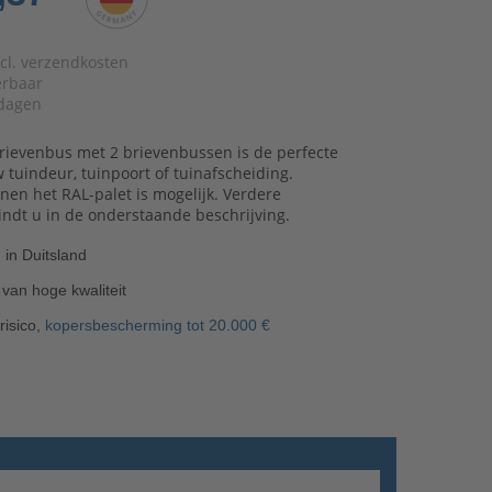
xcl. verzendkosten
verbaar
dagen
brievenbus met 2 brievenbussen is de perfecte
 tuindeur, tuinpoort of tuinafscheiding.
nen het RAL-palet is mogelijk. Verdere
indt u in de onderstaande beschrijving.
in Duitsland
an hoge kwaliteit
risico,
kopersbescherming tot 20.000 €