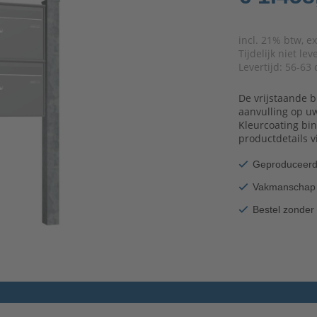
incl. 21% btw, e
Tijdelijk niet le
Levertijd:
56-63 
De vrijstaande 
aanvulling op uw
Kleurcoating bin
productdetails v
Geproduceerd 
Vakmanschap v
Bestel zonder 