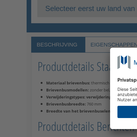
Selecteer eerst uw land van 
BESCHRIJVING
EIGENSCHAPPE
Productdetails Staande b
Materiaal brievenbus:
thermisch verzinkt staal
Brievenbusmodellen:
zonder bel, met bel of m
Verwijderingstypes: verwijdering
van de voorka
Brievenbusbreedte:
760 mm
Breedte van het brievenbuselement met pos
Productdetails Berichten