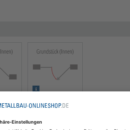
enin
DIN rechts buiten