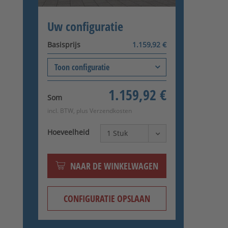
Uw configuratie
Basisprijs
1.159,92 €
Toon configuratie
Oppervlakte
+0,00 €
1.159,92 €
Thermisch verzinkt
Som
incl. BTW, plus
Verzendkosten
Openingsrichting
+0,00 €
DIN rechts binnenin
Hoeveelheid
Montagemethode
+0,00 €
Pijler-pijler
Montage van de
+0,00 €
NAAR DE WINKELWAGEN
deurscharnieren
Terug met 2D tape
CONFIGURATIE OPSLAAN
Uitvoering
+0,00 €
Voor gebruik zonder elektrische
poortaandrijving (met krukset/slot)