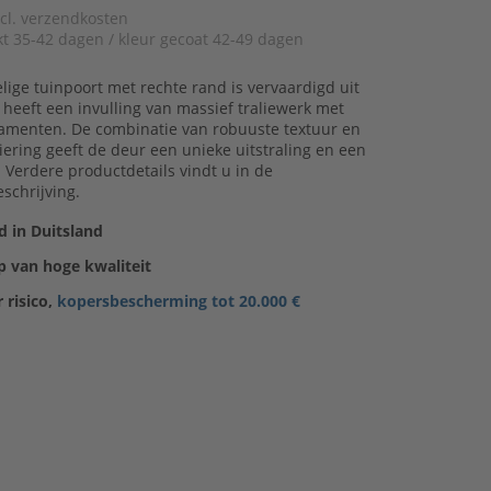
xcl. verzendkosten
kt 35-42 dagen / kleur gecoat 42-49 dagen
ige tuinpoort met rechte rand is vervaardigd uit
n heeft een invulling van massief traliewerk met
namenten. De combinatie van robuuste textuur en
ering geeft de deur een unieke uitstraling en een
Verdere productdetails vindt u in de
schrijving.
 in Duitsland
 van hoge kwaliteit
 risico,
kopersbescherming tot 20.000 €