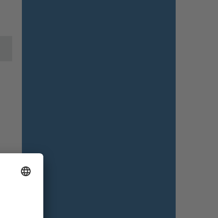
Handgreep
+0,00 €
Knoppenset (aluminium)
Formaten
Vleugeldeel
+0,00 €
Symmetrisch
Productie tekening
+0,00 €
Nee
Aantal posten
+0,00 €
Aantal posten: