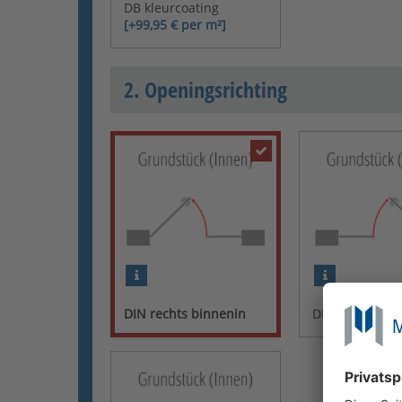
DB kleurcoating
[+99,95 € per m²]
2. Openingsrichting
DIN rechts binnenin
DIN links binn