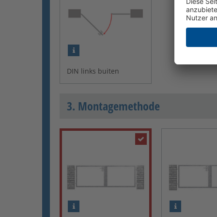
DIN links buiten
3. Montagemethode