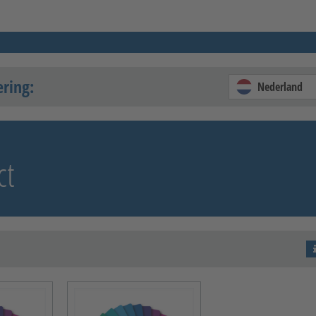
ering:
Nederland
ct