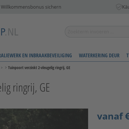
 € Willkommensbonus sichern
Käu
RALIEWERK EN INBRAAKBEVEILIGING
WATERKERING DEUR
T
>
>
Tuinpoort verzinkt 2-vleugelig ringrij, GE
ig ringrij, GE
vanaf
€