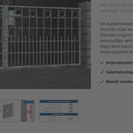
incl. 21% btw, e
Levertijd:
verzin
De dubbelvleugel
verzinkt staal e
discrete ringor
eenvoudige versi
hoge weerstand. 
onderstaande be
Geproduceerd
Vakmanschap
Bestel zonder