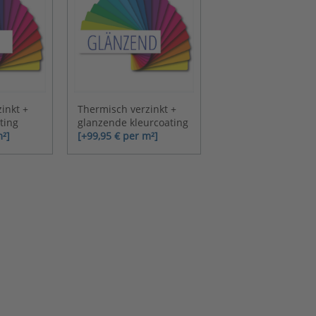
inkt +
Thermisch verzinkt +
ting
glanzende kleurcoating
m²]
[+99,95 € per m²]