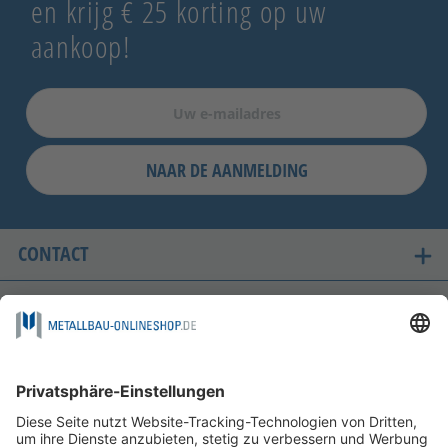
en krijg € 25 korting op uw
aankoop!
NAAR DE AANMELDING
CONTACT
ONZE LANDEN VAN LEVERING
VEILIG WINKELEN
FOLGEN SIE UNS AUF