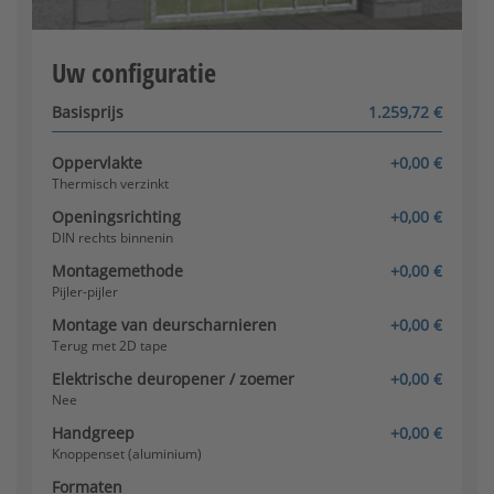
Klink/knop (aluminium)
Configurator wordt geladen
Uw configuratie
Basisprijs
1.259,72 €
Oppervlakte
+0,00 €
Thermisch verzinkt
Openingsrichting
+0,00 €
Knoppenset (aluminium) -
DIN rechts binnenin
inwendig draaibaar
Montagemethode
+0,00 €
Pijler-pijler
Montage van deurscharnieren
+0,00 €
Terug met 2D tape
Elektrische deuropener / zoemer
+0,00 €
Nee
Handgreep
+0,00 €
Knopset (roestvrij staal)
Knoppenset (aluminium)
Formaten