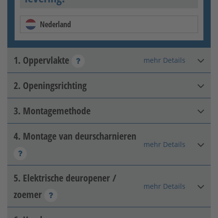
Nederland
1. Oppervlakte
mehr Details
2. Openingsrichting
Thermisch verzinkt
3. Montagemethode
DIN rechts binnenin
4. Montage van deurscharnieren
Pijler-pijler
mehr Details
5. Elektrische deuropener /
Terug met 2D tape
Thermisch verzinkt + matte
mehr Details
zoemer
kleurcoating
[+99,95 € per m²]
DIN links binnenin