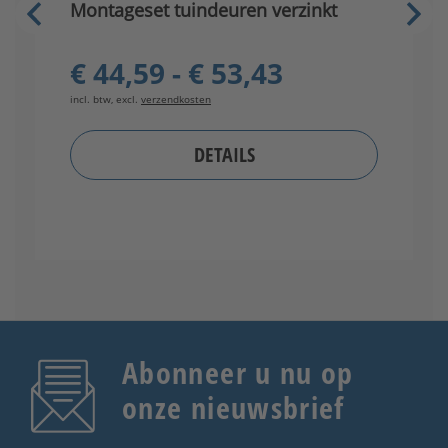
Montageset tuindeuren verzinkt
V
€ 44,59 - € 53,43
incl. btw, excl.
verzendkosten
in
DETAILS
Abonneer u nu op
onze nieuwsbrief