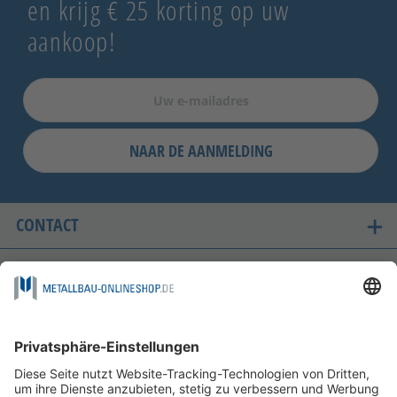
en krijg € 25 korting op uw
aankoop!
NAAR DE AANMELDING
CONTACT
ONZE LANDEN VAN LEVERING
VEILIG WINKELEN
FOLGEN SIE UNS AUF