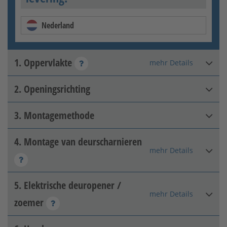
Nederland
1. Oppervlakte
mehr Details
2. Openingsrichting
Thermisch verzinkt
3. Montagemethode
DIN rechts binnenin
4. Montage van deurscharnieren
Pijler-pijler
mehr Details
5. Elektrische deuropener /
Terug met 2D tape
Thermisch verzinkt + matte
mehr Details
zoemer
kleurcoating
[+99,95 € per m²]
DIN links binnenin