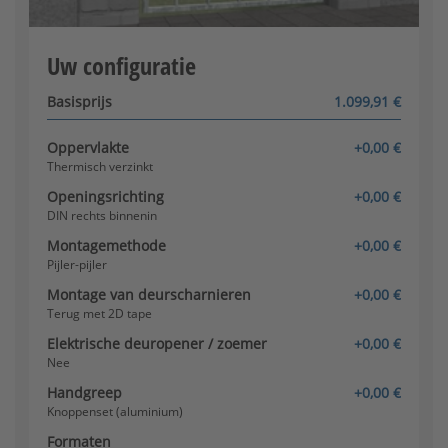
Klink/knop (aluminium)
Configurator wordt geladen
Uw configuratie
Basisprijs
1.099,91 €
Oppervlakte
+0,00 €
Thermisch verzinkt
Openingsrichting
+0,00 €
Knoppenset (aluminium) -
DIN rechts binnenin
inwendig draaibaar
Montagemethode
+0,00 €
Pijler-pijler
Montage van deurscharnieren
+0,00 €
Terug met 2D tape
Elektrische deuropener / zoemer
+0,00 €
Nee
Handgreep
+0,00 €
Knopset (roestvrij staal)
Knoppenset (aluminium)
Formaten