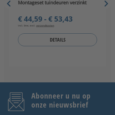
Montageset tuindeuren verzinkt
V
€ 44,59 - € 53,43
incl. btw, excl.
verzendkosten
in
DETAILS
Abonneer u nu op
onze nieuwsbrief