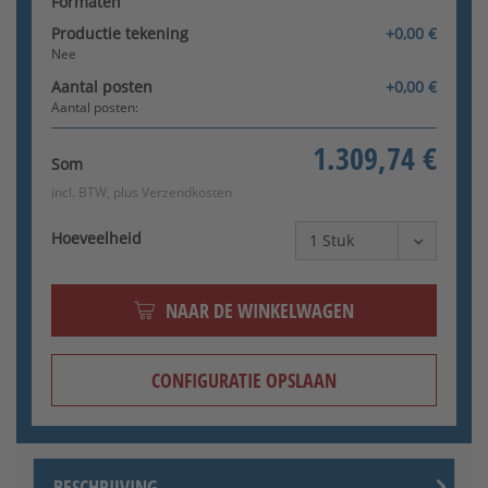
Formaten
Productie tekening
+0,00 €
Nee
Aantal posten
+0,00 €
Aantal posten:
Klinkenset (roestvrij staal)
1.309,74 €
Som
incl. BTW, plus
Verzendkosten
Hoeveelheid
NAAR DE WINKELWAGEN
Klink/knop (roestvrij staal)
CONFIGURATIE OPSLAAN
BESCHRIJVING