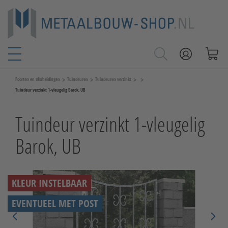
>
>
>
>
Poorten en afscheidingen
Tuindeuren
Tuindeuren verzinkt
Tuindeur verzinkt 1-vleugelig Barok, UB
Tuindeur verzinkt 1-vleugelig
Barok, UB
KLEUR INSTELBAAR
EVENTUEEL MET POST