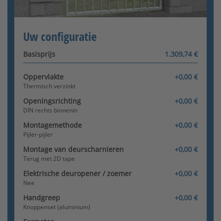
Berichten - Berichten
Configurator wordt geladen
[+280,00 €]
Uw configuratie
Basisprijs
1.309,74 €
Oppervlakte
+0,00 €
Thermisch verzinkt
Knoppenset (aluminium) -
inwendig draaibaar
Openingsrichting
+0,00 €
DIN rechts binnenin
Montagemethode
+0,00 €
Pijler-pijler
Montage van deurscharnieren
+0,00 €
Terug met 2D tape
Elektrische deuropener / zoemer
+0,00 €
Knopset (roestvrij staal)
Nee
Handgreep
+0,00 €
Knoppenset (aluminium)