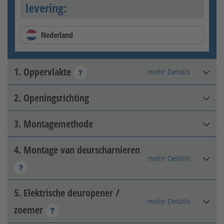
levering:
Nederland
1. Oppervlakte
mehr Details
2. Openingsrichting
Thermisch verzinkt
3. Montagemethode
DIN rechts binnenin
4. Montage van deurscharnieren
Pijler-pijler
mehr Details
5. Elektrische deuropener /
Terug met 2D tape
Thermisch verzinkt + matte
mehr Details
zoemer
kleurcoating
[+99,95 € per m²]