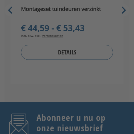
Montageset tuindeuren verzinkt
V
€ 44,59 - € 53,43
incl. btw, excl.
verzendkosten
in
DETAILS
Abonneer u nu op
onze nieuwsbrief