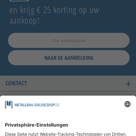
en krijg € 25 korting op uw
aankoop!
NAAR DE AANMELDING
CONTACT
ONZE LANDEN VAN LEVERING
VEILIG WINKELEN
FOLGEN SIE UNS AUF