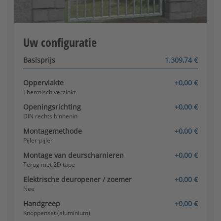
[+280,00 €]
Klink/knop (aluminium)
Configurator wordt geladen
Uw configuratie
Basisprijs
1.309,74 €
Oppervlakte
+0,00 €
Thermisch verzinkt
Openingsrichting
+0,00 €
Knoppenset (aluminium) -
DIN rechts binnenin
inwendig draaibaar
Montagemethode
+0,00 €
Pijler-pijler
Montage van deurscharnieren
+0,00 €
Terug met 2D tape
Elektrische deuropener / zoemer
+0,00 €
Nee
Handgreep
+0,00 €
Knopset (roestvrij staal)
Knoppenset (aluminium)