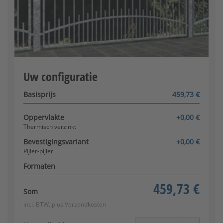
Pilaar-paal
Uw configuratie
Thermisch verzinkt +
Configurator wordt geladen
glanzende kleurcoating
[+99,95 € per m²]
Basisprijs
459,73 €
Paal-pilaar
Oppervlakte
+0,00 €
Thermisch verzinkt
Bevestigingsvariant
+0,00 €
Pijler-pijler
Formaten
Thermisch verzinkt + DB
kleurcoating
459,73 €
[+99,95 € per m²]
Som
Paal-paal
incl. BTW, plus
Verzendkosten