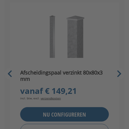
M
Afscheidingspaal verzinkt 80x80x3
mm
vanaf
€ 149,21
in
incl. btw, excl.
verzendkosten
NU CONFIGUREREN