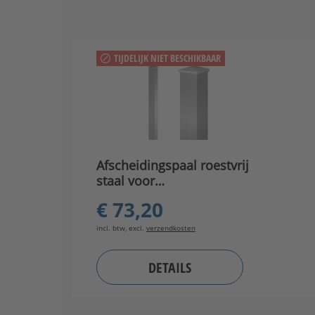
TIJDELIJK NIET BESCHIKBAAR
Afscheidingspaal roestvrij
staal voor
tuinafscheidingen
€ 73,20
lasergesneden
incl. btw, excl.
verzendkosten
DETAILS