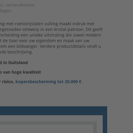
xcl. verzendkosten
dagen
ng met roestvrijstalen vulling maakt indruk met
ergesneden ontwerp in een kristal-patroon. Dit geeft
fscheiding een unieke uitstraling die zowel modern
 Zet de toon voor uw eigendom en maak van uw
em een blikvanger. Verdere productdetails vindt u
de beschrijving.
 in Duitsland
 van hoge kwaliteit
 risico,
kopersbescherming tot 20.000 €