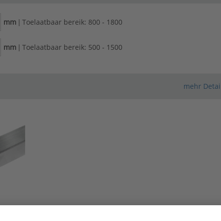
mm
|
Toelaatbaar bereik: 800 - 1800
mm
|
Toelaatbaar bereik: 500 - 1500
mehr Detai
Configurator wordt
geladen
w