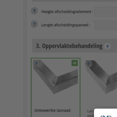
Hoogte afscheidingselement
:
Lengte afscheidingspaneel
:
3. Oppervlaktebehandeling
Onbewerkte lasnaad
Lasnaad opnieu
geslepen