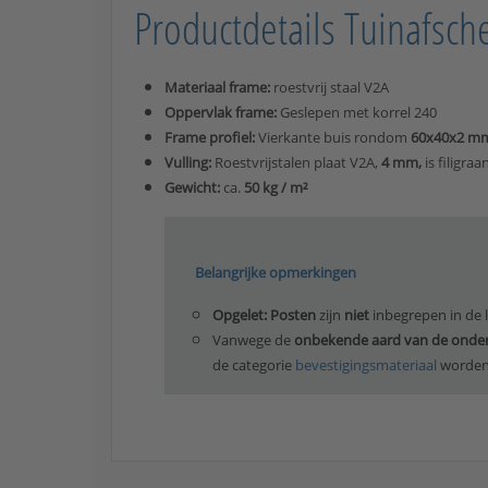
Productdetails Tuinafsch
Materiaal frame:
roestvrij staal V2A
Oppervlak frame:
Geslepen met korrel 240
Frame profiel:
Vierkante buis rondom
60x40x2 m
Vulling:
Roestvrijstalen plaat V2A,
4 mm,
is filigra
Gewicht:
ca.
50 kg / m²
Belangrijke opmerkingen
Opgelet: Posten
zijn
niet
inbegrepen in de 
Vanwege de
onbekende aard van de onde
de categorie
bevestigingsmateriaal
worden