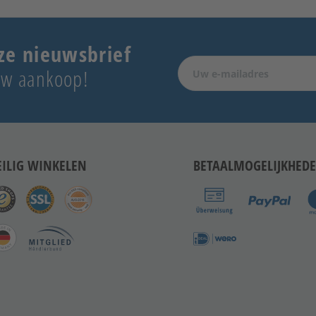
ze nieuwsbrief
 uw aankoop!
EILIG WINKELEN
BETAALMOGELIJKHED