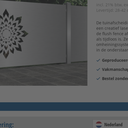
incl. 21% btw, e
Levertijd:
28-42 
De tuinafscheidi
een creatief las
de flush fence a
als tijdloos is.
omheiningssyste
in de onderstaan
Geproduceerd
Vakmanschap
Bestel zonder
ering:
Nederland