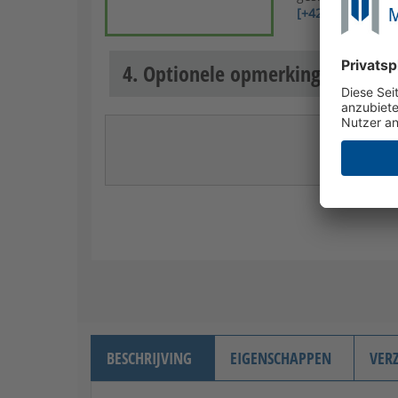
[+427,97 €]
4. Optionele opmerkingen
BESCHRIJVING
EIGENSCHAPPEN
VER