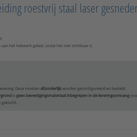
eiding roestvrij staal laser gesned
m
an aan het hekwerk gelast, zodat het niet zichtbaar is
levering. Deze moeten
afzonderlijk
worden geconfigureerd en besteld.
rgrond
is
geen bevestigingsmateriaal inbegrepen in de leveringsomvang
voo
 gekocht.