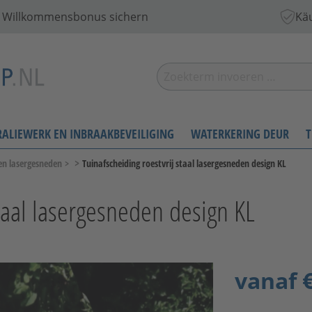
 € Willkommensbonus sichern
Käu
RALIEWERK EN INBRAAKBEVEILIGING
WATERKERING DEUR
T
>
en lasergesneden
>
Tuinafscheiding roestvrij staal lasergesneden design KL
staal lasergesneden design KL
vanaf
€