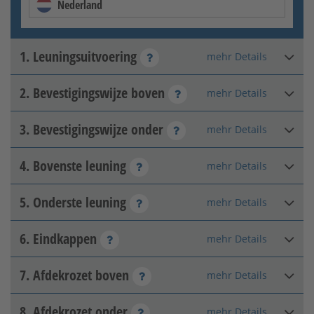
Nederland
1. Leuningsuitvoering
mehr Details
2. Bevestigingswijze boven
mehr Details
V2A
3. Bevestigingswijze onder
mehr Details
Losdraaien
4. Bovenste leuning
mehr Details
Schroef op (voor de trap)
5. Onderste leuning
mehr Details
Recht
6. Eindkappen
mehr Details
Recht
7. Afdekrozet boven
Verankering
mehr Details
Plat
[+28,56 €]
8. Afdekrozet onder
Vastschroeven (op de 1.
mehr Details