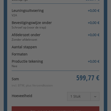
In beton gegoten (voor de
trap)
Leuningsuitvoering
+0,00 €
[+28,56 €]
V2A
Bevestigingswijze onder
+0,00 €
Schroef op (voor de trap)
Afdekrozet onder
+0,00 €
Zonder afdekrozet
Aantal stappen
In beton gegoten (naast de 1.
Formaten
Stadium)
[+28,56 €]
Productie tekening
+0,00 €
Nee
599,77 €
Som
incl. BTW, plus
Verzendkosten
Hoeveelheid
Montage aan de zijkant
[+47,60 €]