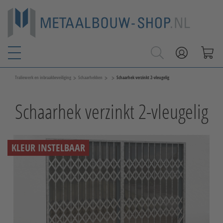
>
>
>
Traliewerk en inbraakbeveiliging
Schaarhekken
Schaarhek verzinkt 2-vleugelig
Schaarhek verzinkt 2-vleugelig
KLEUR INSTELBAAR