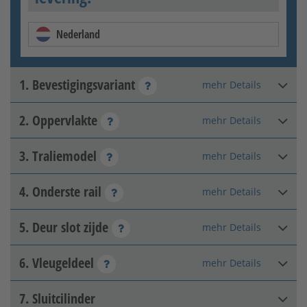
Nederland
1. Bevestigingsvariant
mehr Details
2. Oppervlakte
mehr Details
Montage in de negge
3. Traliemodel
mehr Details
Thermisch verzinkt
4. Onderste rail
mehr Details
Vaststaand binnen
5. Deur slot zijde
mehr Details
Vast
6. Vleugeldeel
Montage voor de negge
mehr Details
Deurslot rechts
[+360,67 €]
7. Sluitcilinder
Thermisch verzinkt en met
Symmetrisch