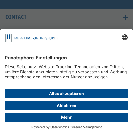
CONTACT
ONZE LANDEN VAN LEVERING
VEILIG WINKELEN
FOLGEN SIE UNS AUF
BETAALMOGELIJKHEDEN
INFORMATIE
HELP EN SERVICE
©
2026
MDR Metallbau Onlineshop GmbH