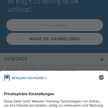
en krijg € 25 korting op uw
aankoop!
NAAR DE AANMELDING
CONTACT
ONZE LANDEN VAN LEVERING
VEILIG WINKELEN
FOLGEN SIE UNS AUF