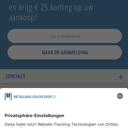
en krijg € 25 korting op uw
aankoop!
NAAR DE AANMELDING
CONTACT
ONZE LANDEN VAN LEVERING
VEILIG WINKELEN
FOLGEN SIE UNS AUF