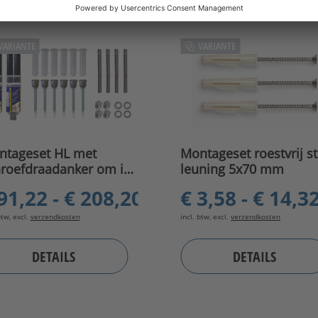
VARIANTE
VARIANTE
ntageset HL met
Montageset roestvrij st
roefdraadanker om in
leuning 5x70 mm
lijmen
91,22 - € 208,20
€ 3,58 - € 14,3
btw, excl.
verzendkosten
incl. btw, excl.
verzendkosten
DETAILS
DETAILS