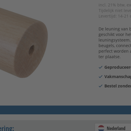
incl. 21% btw, e
Tijdelijk niet le
Levertijd:
14-21 
De leuning van 
geschikt voor he
leuningsysteem.
beugels, connec
perfect worden
ter plaatse.
Geproduceerd
Vakmanschap
Bestel zonder
ering:
Nederland