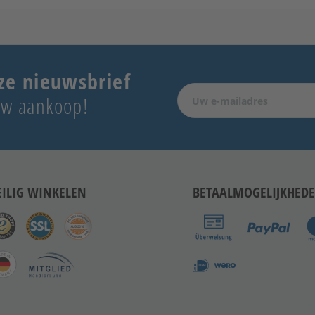
ze nieuwsbrief
 uw aankoop!
EILIG WINKELEN
BETAALMOGELIJKHED