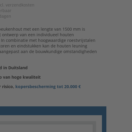
xcl. verzendkosten
verbaar
dagen
beukenhout met een lengte van 1500 mm is
t ontwerp van een individueel houten
 In combinatie met hoogwaardige roestvrijstalen
toren en eindstukken kan de houten leuning
 aangepast aan de bouwkundige omstandigheden
 in Duitsland
 van hoge kwaliteit
 risico,
kopersbescherming tot 20.000 €