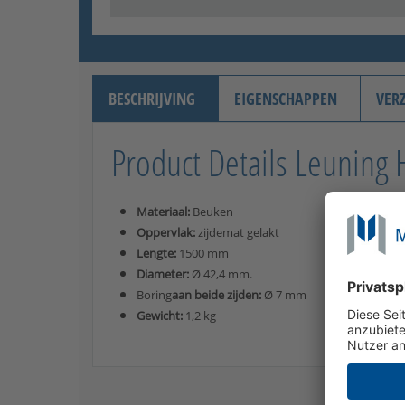
BESCHRIJVING
EIGENSCHAPPEN
VER
Product Details Leunin
Materiaal:
Beuken
Oppervlak:
zijdemat gelakt
Lengte:
1500 mm
Diameter:
Ø 42,4 mm.
Boring
aan beide zijden:
Ø 7 mm
Gewicht:
1,2 kg