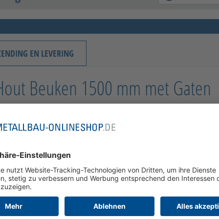
ZENDING EN LEVERING
g Hout Beuken 1500 mm met Gaten