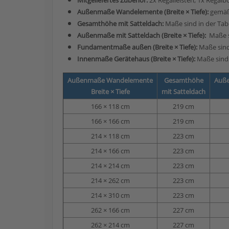
Mitgeliefertes Zubehör:
2x Regalleisten, 1x Regalb
Außenmaße Wandelemente (Breite × Tiefe):
gemäß
Gesamthöhe mit Satteldach:
Maße sind in der Tab
Außenmaße mit Satteldach (Breite × Tiefe):
Maße s
Fundamentmaße außen (Breite × Tiefe):
Maße sind
Innenmaße Gerätehaus (Breite × Tiefe):
Maße sind 
Außenmaße Wandelemente
Gesamthöhe
Auße
Breite × Tiefe
mit Satteldach
166 × 118 cm
219 cm
166 × 166 cm
219 cm
214 × 118 cm
223 cm
214 × 166 cm
223 cm
214 × 214 cm
223 cm
214 × 262 cm
223 cm
214 × 310 cm
223 cm
262 × 166 cm
227 cm
262 × 214 cm
227 cm