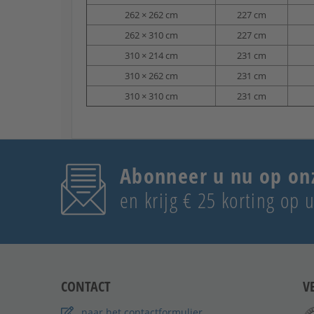
262 × 262 cm
227 cm
262 × 310 cm
227 cm
310 × 214 cm
231 cm
310 × 262 cm
231 cm
310 × 310 cm
231 cm
Abonneer u nu op on
en krijg € 25 korting op
CONTACT
V
naar het contactformulier