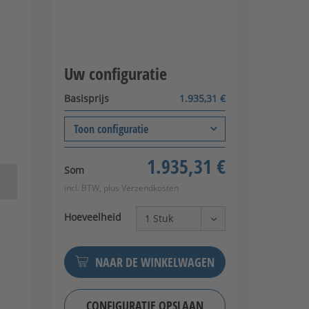
Uw configuratie
Basisprijs
1.935,31 €
Toon configuratie
Buitenafmetingen van de
+0,00 €
1.935,31 €
wandelementen
Som
166 × 118 cm (BxT)
incl. BTW, plus
Verzendkosten
Openingsrichting van de
+0,00 €
deur
Hoeveelheid
DIN links aan de buitenkant
Kleurkeuze
+0,00 €
NAAR DE WINKELWAGEN
RAL7016 Antracietgrijs
CONFIGURATIE OPSLAAN