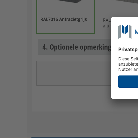
RAL7016 Antracietgrijs
RAL9007 Grijs
aluminium
4. Optionele opmerkingen