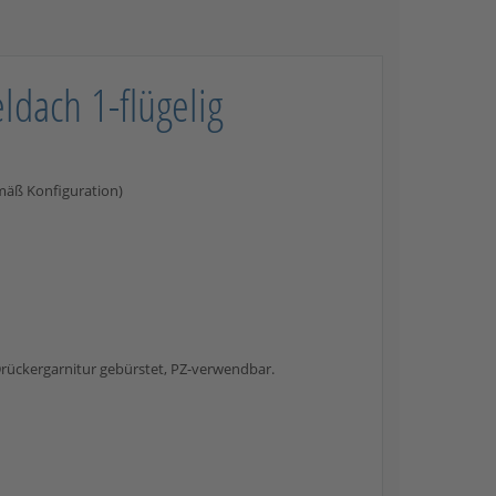
dach 1-flügelig
mäß Konfiguration)
-Drückergarnitur gebürstet, PZ-verwendbar.