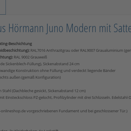
us Hörmann Juno Modern mit Sattel
ating-Beschichtung
midbeschichtung):
RAL7016 Anthrazitgrau oder RAL9007 Graualuminium (ge
chtung):
RAL 9002 Grauweiß
nde Sickenblech-Füllung), Sickenabstand 24 cm
elwandige Konstruktion ohne Füllung und verdeckt liegende Bänder
rechts außen (gemäß Konfiguration)
Stahl (Dachbleche gesickt, Sickenabstand 12 cm)
it Einsteckschloss PZ-gelocht, Profilzylinder mit drei Schlüsseln. Edelstahl
-onlineshop.de vorgeschriebenen Fundament und bei geschlossener Tür.)