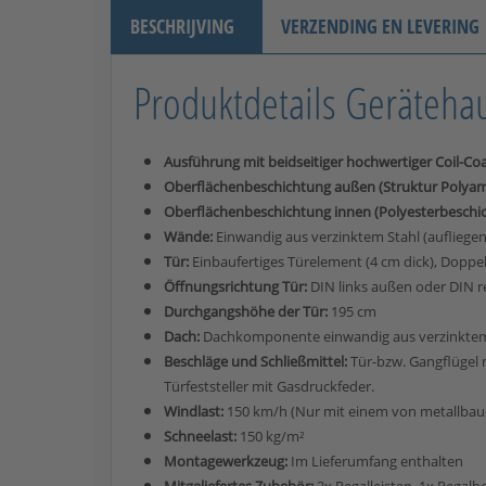
BESCHRIJVING
VERZENDING EN LEVERING
Produktdetails Geräteha
Ausführung mit beidseitiger hochwertiger Coil-Co
Oberflächenbeschichtung außen (Struktur Polya
Oberflächenbeschichtung innen (Polyesterbeschi
Wände:
Einwandig aus verzinktem Stahl (aufliege
Tür:
Einbaufertiges Türelement (4 cm dick), Dopp
Öffnungsrichtung Tür:
DIN links außen oder DIN 
Durchgangshöhe der Tür:
195 cm
Dach:
Dachkomponente einwandig aus verzinktem 
Beschläge und Schließmittel:
Tür-bzw. Gangflügel m
Türfeststeller mit Gasdruckfeder.
Windlast:
150 km/h (Nur mit einem von metallbau
Schneelast:
150 kg/m²
Montagewerkzeug:
Im Lieferumfang enthalten