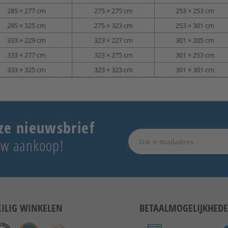
285 × 277 cm
275 × 275 cm
253 × 253 cm
285 × 325 cm
275 × 323 cm
253 × 301 cm
333 × 229 cm
323 × 227 cm
301 × 205 cm
333 × 277 cm
323 × 275 cm
301 × 253 cm
333 × 325 cm
323 × 323 cm
301 × 301 cm
ze nieuwsbrief
 uw aankoop!
EILIG WINKELEN
BETAALMOGELIJKHED