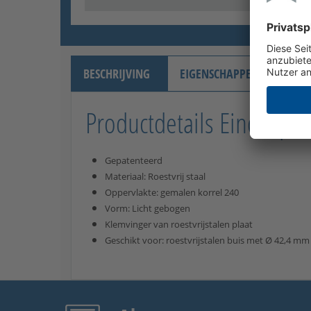
BESCHRIJVING
EIGENSCHAPPEN
VER
Productdetails Eindkap ro
Gepatenteerd
Materiaal: Roestvrij staal
Oppervlakte: gemalen korrel 240
Vorm: Licht gebogen
Klemvinger van roestvrijstalen plaat
Geschikt voor: roestvrijstalen buis met Ø 42,4 mm