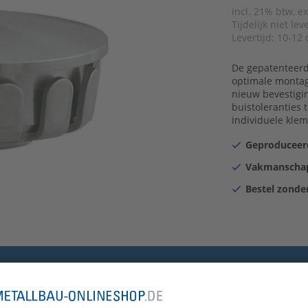
incl. 21% btw, e
Tijdelijk niet le
Levertijd:
10-12 
De gepatenteerd
optimale montage
nieuw bevestigi
buistoleranties 
individuele klem
Geproduceerd
Vakmanschap
Bestel zonder
ering:
Nederland