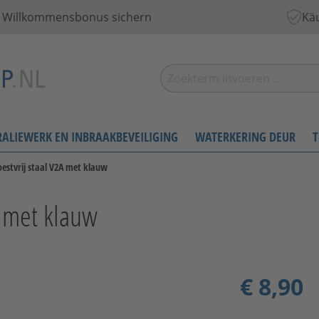
 € Willkommensbonus sichern
Käu
RALIEWERK EN INBRAAKBEVEILIGING
WATERKERING DEUR
T
estvrij staal V2A met klauw
A met klauw
€ 8,90