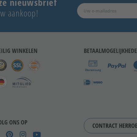
ze nieuwsbrief
 uw aankoop!
EILIG WINKELEN
BETAALMOGELIJKHED
OLG ONS OP
CONTRACT HERRO