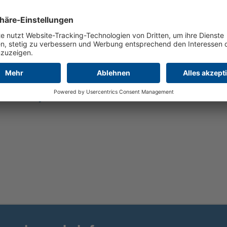
ZENDING EN LEVERING
estvrij staal V2A met klauw