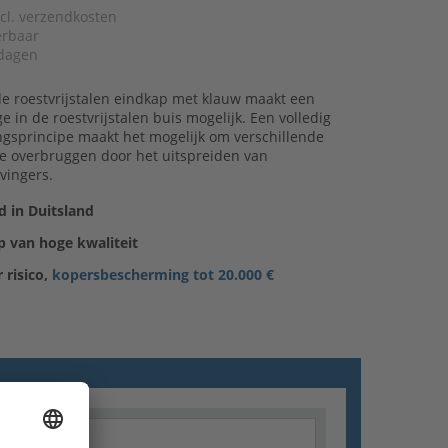
xcl. verzendkosten
verbaar
dagen
e roestvrijstalen eindkap met klauw maakt een
 in de roestvrijstalen buis mogelijk. Een volledig
ngsprincipe maakt het mogelijk om verschillende
te overbruggen door het uitspreiden van
vingers.
 in Duitsland
 van hoge kwaliteit
 risico,
kopersbescherming tot 20.000 €